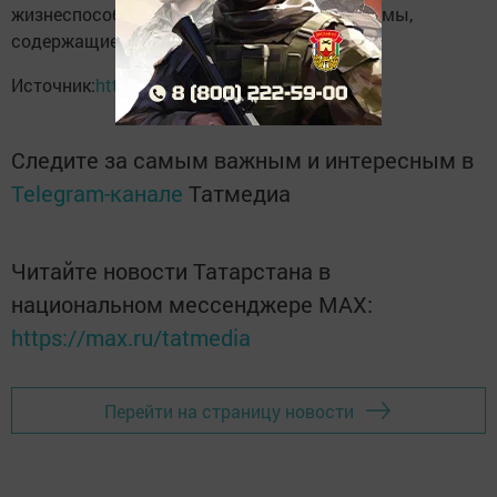
жизнеспособные патогенные микроорганизмы,
содержащиеся в медицинских отходах.
Источник:
https://vk.com/urussucrb
Следите за самым важным и интересным в
Telegram-канале
Татмедиа
Читайте новости Татарстана в
национальном мессенджере MАХ:
https://max.ru/tatmedia
Перейти на страницу новости