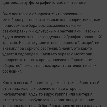
цветоводству, фотографии клумб в интернете.
Вы с восторгом обнаружите, что роскошные
миксбордеры, восхитительные альпинарии, изящные
придорожные бордюры засажены самыми
разнообразными культурными растениями. Газоны -
будто искусственные, с идеальной "унифицированной"
травкой. Нигде не увидите вы ни единого "дикаря", ни
экземпляра сорного растения. Значит, это как-то
удается садоводам. Каким-то образом могут они
воспрепятствовать проникновению в "приличное
общество" нежелательных представителей "низших
сословий".
Как это всегда бывает, когда мы хотим избавить себя
от отрицательных воздействий со стороны
"неприятелей", будь то вирус гриппа или бактерия
стрептококк - возбудитель скарлатины, домашние
тараканы или, не дай бог, блохи, прежде всего следует