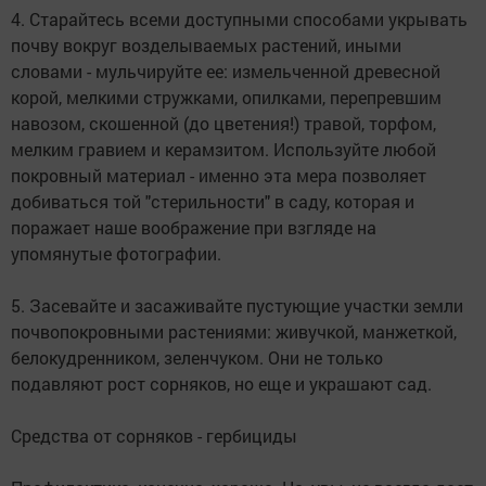
4. Старайтесь всеми доступными способами укрывать
почву вокруг возделываемых растений, иными
словами - мульчируйте ее: измельченной древесной
корой, мелкими стружками, опилками, перепревшим
навозом, скошенной (до цветения!) травой, торфом,
мелким гравием и керамзитом. Используйте любой
покровный материал - именно эта мера позволяет
добиваться той "стерильности" в саду, которая и
поражает наше воображение при взгляде на
упомянутые фотографии.
5. Засевайте и засаживайте пустующие участки земли
почвопокровными растениями: живучкой, манжеткой,
белокудренником, зеленчуком. Они не только
подавляют рост сорняков, но еще и украшают сад.
Средства от сорняков - гербициды