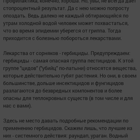
Профилактика, конечно, хороша. Но, увы, не всегда дает
стопроцентный результат. Да с нею можно попросту
опоздать. Ведь далеко не каждый обтирающийся по
утрам холодной водой человек может похвастаться,
что во время эпидемии уберегся от гриппа. Тогда
приходится с болезнью побороться лекарствами.
Лекарства от сорняков - гербициды. Предупреждаем:
гербициды - самая опасная группа пестицидов. К этой
группе "цидов" ("убийц" по-латыни) относятся вещества,
которые действительно губят растения. Но они, в своем
большинстве, дольше инсектицидов и фунгицидов
разлагаются до безвредных компонентов и более
опасны для теплокровных существ (в том числе и для
нас с вами).
Здесь не место давать подробные рекомендации по
применению гербицидов. Скажем лишь, что лучшие из
них - системного действия: раундап, ураган. Водный