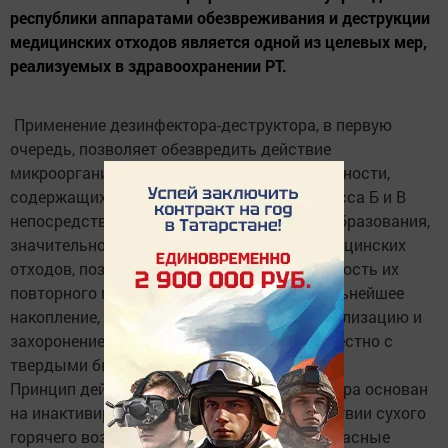
республики аппаратами обезвреживания и деструкции
медицинских отходов является одной из целевых мер,
реализуемых в здравоохранении РТ.
Применение дезинфектора-деструктора, в первую
очередь, позволяет обезвредить действие
микроорганизмов различных групп патогенности,
содержащихся в медицинских отходах класса Б и В
непосредственно в местах их первичного образования,
значительно изменить объем и форму медицинских
отходов, позволяющее исключить возможность их
повторного применения, осуществлять дальнейшее
накопление, хранение, транспортировку, утилизацию и
захоронение обезвреженных отходов совместно с
твердыми бытовыми отходами.
Принцип действия дезинфектора-деструктора основан
на инактивирующем термическом воздействии сухого
горячего воздуха на эпидемиологически опасные