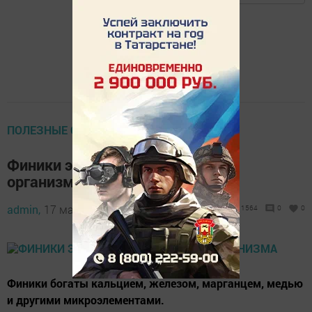
ПОЛЕЗНЫЕ СОВЕТЫ
Финики это чудо-средство для
организма
admin,
17 мая 2022 - 10:22
1564
0
0
Финики богаты кальцием, железом, марганцем, медью
и другими микроэлементами.