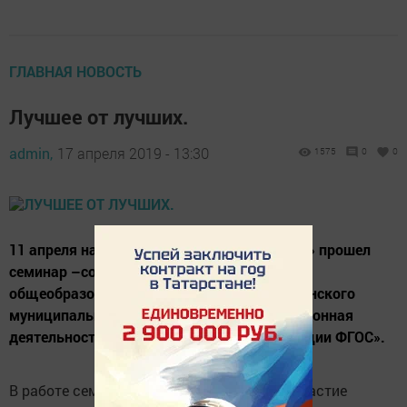
ГЛАВНАЯ НОВОСТЬ
Лучшее от лучших.
admin,
17 апреля 2019 - 13:30
1575
0
0
11 апреля на базе МБОУ «Ютазинская СОШ» прошел
семинар –совещание руководителей
общеобразовательных организаций Ютазинского
муниципального района на тему «Инновационная
деятельность педагога в условиях реализации ФГОС».
В работе семинара - совещания приняли участие