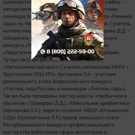
руководители и заместители директоров по учебно –
методической работе, методисты РОО. Участники
семинара посетили урок геометрии в 7 классе «Решение
задач по теме « Прямоугольный треугольник» ( учитель
математики МБОУ «Ютазинская СОШ» Шакирова Д.Д. –
победитель регионального этапа Всероссийского
конкурса «Учитель года России» в номинации
«Педагогический дебют»(в 5ке лучших Республики
Татарстан)); внеурочное занятие в 7 классе
«Математический квест»( учитель математики МБОУ «
Уруссинская СОШ №3» Арсланова О.А. - участник
регионального этапа Всероссийского конкурса
«Учитель года России» в номинации «Учитель года»).
Так же были проведены мастер-классы «Необычное в
обычном» ( Шакирова Д.Д.), «Ментальная арифметика»
(Арсланова О.А.). педагог-психолог МБОУ «Ютазинская
СОШ» Мухаматшина Л.Р.( призер зонального этапа
Республиканского конкурса профессионального
мастерства работников сферы воспитания и