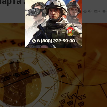
марта 2023 года
574
0