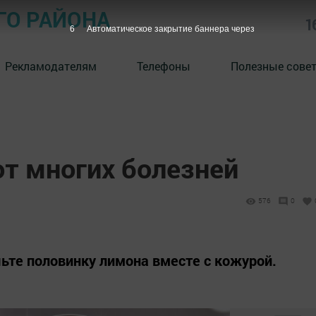
ГО РАЙОНА
1
5
Автоматическое закрытие баннера через
Рекламодателям
Телефоны
Полезные сове
от многих болезней
576
0
шьте половинку лимона вместе с кожурой.