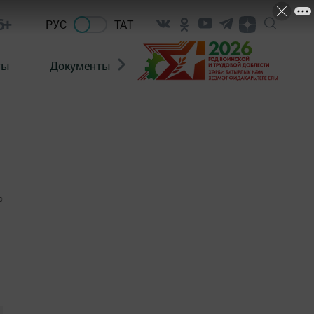
6+
РУС
ТАТ
ты
Документы
Патриотизм
Антитерро
0