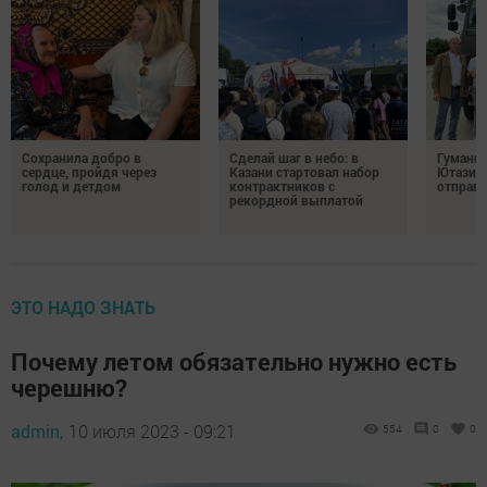
Сохранила добро в
Сделай шаг в небо: в
Гуманит
сердце, пройдя через
Казани стартовал набор
Ютазинс
голод и детдом
контрактников с
отправи
рекордной выплатой
ЭТО НАДО ЗНАТЬ
Почему летом обязательно нужно есть
черешню?
admin,
10 июля 2023 - 09:21
554
0
0