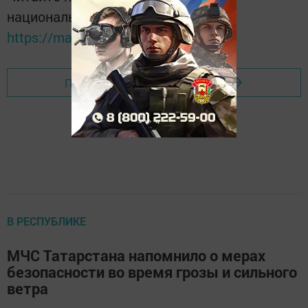
национальном мессенджере MАХ:
https://max.ru/tatmedia
Перейти на страницу новости
В РЕСПУБЛИКЕ
МЧС Татарстана напомнило о мерах
безопасности во время грозы и сильного
ветра