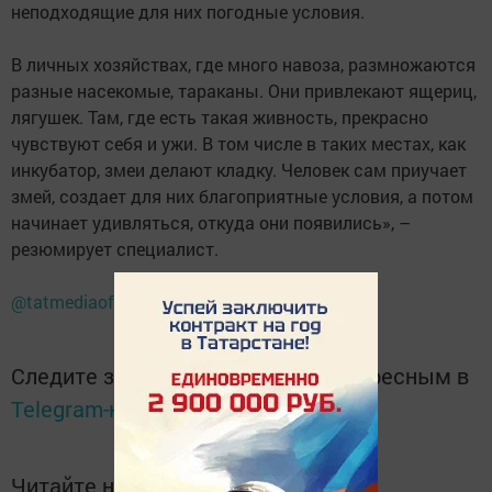
неподходящие для них погодные условия.
В личных хозяйствах, где много навоза, размножаются
разные насекомые, тараканы. Они привлекают ящериц,
лягушек. Там, где есть такая живность, прекрасно
чувствуют себя и ужи. В том числе в таких местах, как
инкубатор, змеи делают кладку. Человек сам приучает
змей, создает для них благоприятные условия, а потом
начинает удивляться, откуда они появились», –
резюмирует специалист.
@tatmediaofficial
Следите за самым важным и интересным в
Telegram-канале
Татмедиа
Читайте новости Татарстана в