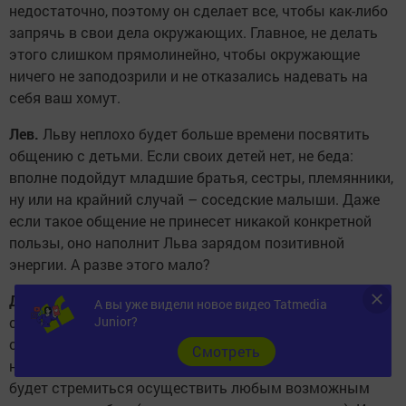
недостаточно, поэтому он сделает все, чтобы как-либо
запрячь в свои дела окружающих. Главное, не делать
этого слишком прямолинейно, чтобы окружающие
ничего не заподозрили и не отказались надевать на
себя ваш хомут.
Лев.
Льву неплохо будет больше времени посвятить
общению с детьми. Если своих детей нет, не беда:
вполне подойдут младшие братья, сестры, племянники,
ну или на крайний случай – соседские малыши. Даже
если такое общение не принесет никакой конкретной
пользы, оно наполнит Льва зарядом позитивной
энергии. А разве этого мало?
Дева.
В душе Девы проснется не только великий
А вы уже видели новое видео Tatmedia
стратег, но и великий тактик. Даже не думайте
Junior?
отговорить ее от каких-либо задумок – только
Cмотреть
неприятности наживете. Все, что Дева задумала, она
будет стремиться осуществить любым возможным