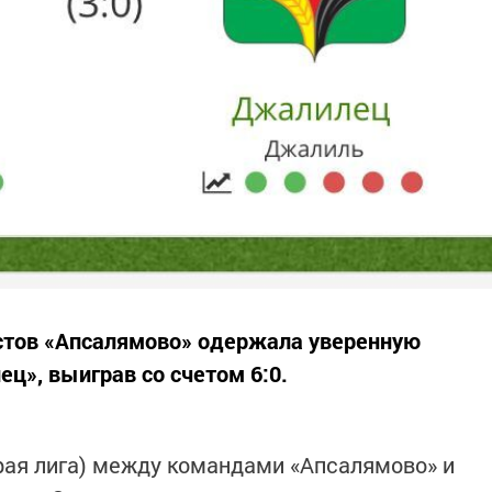
стов «Апсалямово» одержала уверенную
ц», выиграв со счетом 6:0.
рая лига) между командами «Апсалямово» и