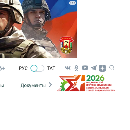
6+
РУС
ТАТ
ты
Документы
Патриотизм
Антитерро