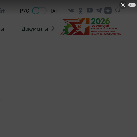
6+
РУС
ТАТ
ты
Документы
Патриотизм
Антитерро
0