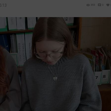
5:13
353
0