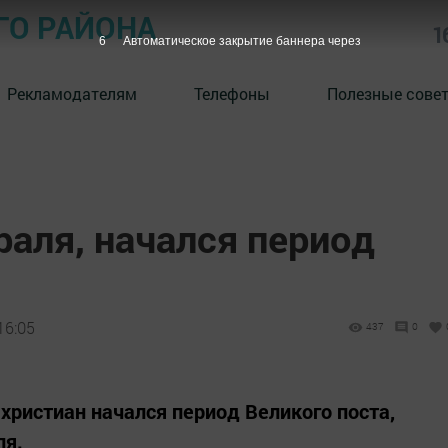
ГО РАЙОНА
1
5
Автоматическое закрытие баннера через
Рекламодателям
Телефоны
Полезные сове
раля, начался период
16:05
437
0
христиан начался период Великого поста,
ля.