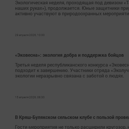
Экологическая неделя, проходящая под девизом «
наших руках»), продолжается. Юные защитники пр
активно участвуют в природоохранных мероприятия
29 апреля 2026, 10:30
«Эковесна»: экология добра и поддержка бойцов
Третья неделя республиканского конкурса «Эковес
подходит к завершению. Участники отряда «Эколу
экологии неразрывно связана с заботой о людях.
15 апреля 2026, 08:30
В Кряш-Булякском сельском клубе с пользой пров
Гости мероприятия не только расширили кругозор, 