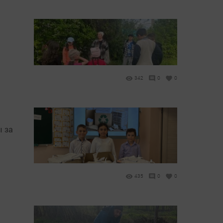
342
0
0
ы за
435
0
0