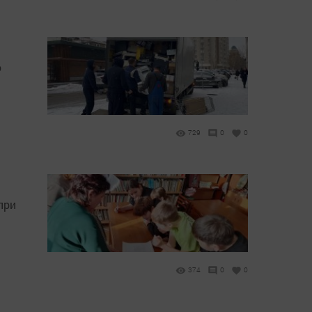
о
729
0
0
при
374
0
0