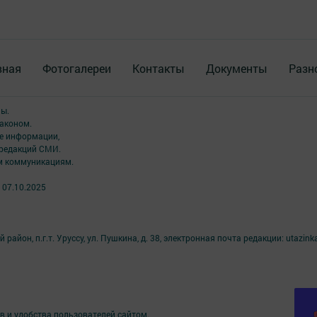
вная
Фотогалереи
Контакты
Документы
Разн
ны.
аконом.
ме информации,
 редакций СМИ.
ым коммуникациям.
 07.10.2025
айон, п.г.т. Уруссу, ул. Пушкина, д. 38, электронная почта редакции: utazinka
в и удобства пользователей сайтом.