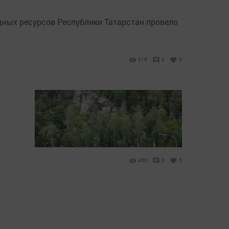
дных ресурсов Республики Татарстан провело
316
0
0
450
0
0