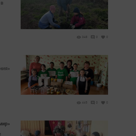
 в
348
0
0
ния»
445
0
0
мир»
е