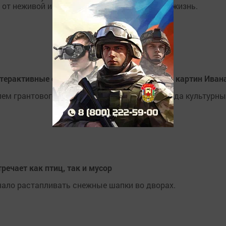
т неживой и как всё вокруг влияет на нашу жизнь.
нтерактивные стенды-мольберты по мотивам картин Ива
м грантового конкурса Президентского фонда культурных
речает как птиц, так и мусор
ачало растапливать снежные шапки во дворах.