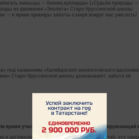
Табигать язмышы — безнең кулларда» («Судьба природы —
ироды из движения «Эколята» Старо-Уруссинской школы
х — и яркие примеры заботы о мире вокруг нас уже есть!
на» под названием «Калейдоскоп экологического вдохнове
чики» Старо‑Уруссинской школы доказывают: забота об
ели время участники познавательного часа «Окружающий 
но и заглянули в самую суть привычных понятий: что тако