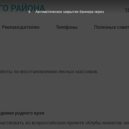
ГО РАЙОНА
1
5
Автоматическое закрытие баннера через
Рекламодателям
Телефоны
Полезные сове
аботы по восстановлению лесных массивов.
одники родного края
аствовать во всероссийском проекте «Клубы юннатов: н