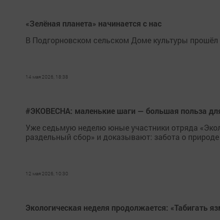
«Зелёная планета» начинается с нас
В Подгорновском сельском Доме культуры прошёл 
14 мая 2026, 18:38
#ЭКОВЕСНА: маленькие шаги — большая польза дл
Уже седьмую неделю юные участники отряда «Экол
раздельный сбор» и доказывают: забота о природе 
12 мая 2026, 10:30
Экологическая неделя продолжается: «Табигать я