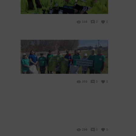
338
0
0
369
0
0
296
0
0