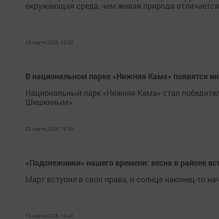
окружающая среда, чем живая природа отличается о
28 марта 2026, 22:02
В национальном парке «Нижняя Кама» появятся и
Национальный парк «Нижняя Кама» стал победителе
Шишкиным».
25 марта 2026, 18:39
«Подснежники» нашего времени: весна в районе вст
Март вступил в свои права, и солнце наконец-то н
19 марта 2026, 10:45