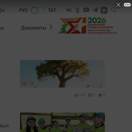
6+
РУС
ТАТ
ты
Документы
Патриотизм
Антитерро
123
0
0
овые