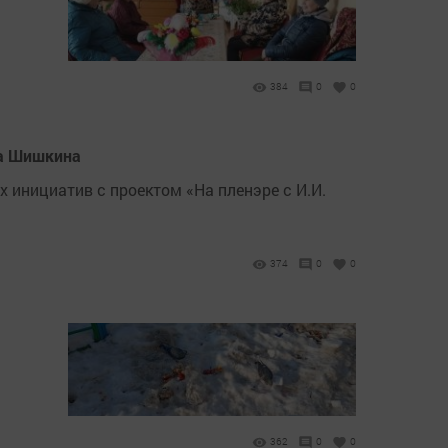
384
0
0
на Шишкина
 инициатив с проектом «На пленэре с И.И.
374
0
0
362
0
0