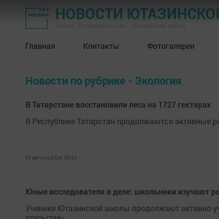
НОВОСТИ ЮТАЗИНСКО
Газета "Ютазинская новь" - Ютазинский район
Главная
Контакты
Фотогалереи
Новости по рубрике - Экология
В Татарстане восстановили леса на 1727 гектарах
В Республике Татарстан продолжаются активные р
05 августа 2026, 09:24
Юные исследователи в деле: школьники изучают р
Ученики Ютазинской школы продолжают активно уч
открытия».