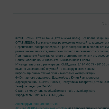
Гла
© 2011 - 2026. Ютазы таны (Ютазинская новь). Все права защище
© ТАТМЕДИА. Все материалы, размещенные на сайте, защищены з
Перепечатка, воспроизведение и распространение в любом объе
размещенной на сайте, возможна только с письменного согласия
При поддержке Республиканского агентства по печати и массов
Наименование СМИ: Ютазы таны (Ютазинская новь)
№ свидетельства о регистрации СМИ, дата: ЭЛ № ФС 77 - 90166 от
выдано Федеральной службой по надзору в сфере связи,
информационных технологий и массовых коммуникаций
ФИО главного редактора: Давлетбаева Юлия Рамазановна
Адрес редакции: 423950, Россия, Республика Татарстан,Ютазинский р
Телефон редакции: 2-76-65
О фактах коррупции сообщайте на e-mail: utazinka@list.ru
Учредитель СМИ: АО «ТАТМЕДИА»
Антикоррупционная политика
АО «ТАТМЕДИА» использует «cookie»
для персонализации сервисо