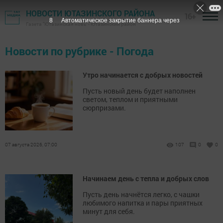
НОВОСТИ ЮТАЗИНСКОГО РАЙОНА
16+
7
Автоматическое закрытие баннера через
Газета "Ютазинская новь" - Ютазинский район
Новости по рубрике - Погода
Утро начинается с добрых новостей
Пусть новый день будет наполнен
светом, теплом и приятными
сюрпризами.
07 августа 2026, 07:00
107
0
0
Начинаем день с тепла и добрых слов
Пусть день начнётся легко, с чашки
любимого напитка и пары приятных
минут для себя.