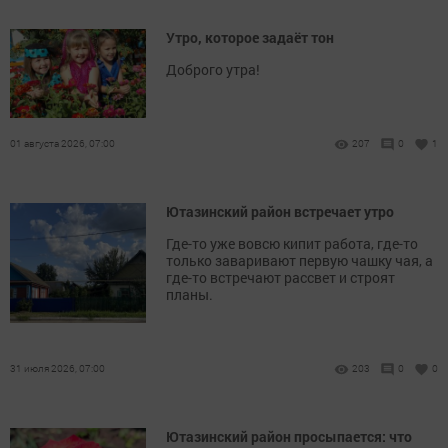
Утро, которое задаёт тон
Доброго утра!
01 августа 2026, 07:00
207
0
1
Ютазинский район встречает утро
Где-то уже вовсю кипит работа, где-то
только заваривают первую чашку чая, а
где-то встречают рассвет и строят
планы.
31 июля 2026, 07:00
203
0
0
Ютазинский район просыпается: что