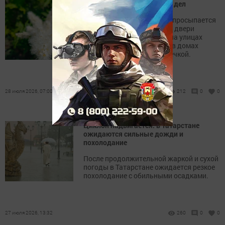
Утро начинается с добрых дел
С первыми лучами солнца просыпается
и наш район: открываются двери
магазинов и учреждений, на улицах
становится оживлённее, а в домах
пахнет кофе и свежей выпечкой.
28 июля 2026, 07:00
212
0
0
Циклон надвигается: в Татарстане
ожидаются сильные дожди и
похолодание
После продолжительной жаркой и сухой
погоды в Татарстане ожидается резкое
похолодание с обильными осадками.
27 июля 2026, 13:32
260
0
0