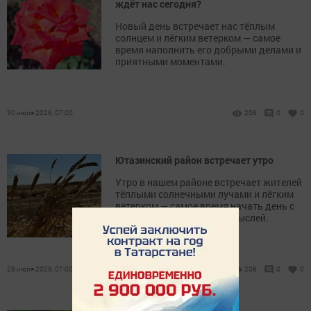
ждёт нас сегодня?
Новый день встречает нас тёплым
солнцем и лёгким ветерком — самое
время наполнить его добрыми делами и
приятными моментами.
30 июля 2026, 07:00
206
0
0
Ютазинский район встречает утро
Утро в нашем районе встречает жителей
тёплыми солнечными лучами и лёгким
ветерком — самое время начать день с
приятных дел и хороших мыслей.
29 июля 2026, 07:00
206
0
0