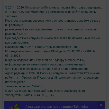
© 2011 - 2026. Ютазы таны (Ютазинская новь). Все права защищены.
© ТАТМЕДИА. Все материалы, размещенные на сайте, защищены
законом.
Перепечатка, воспроизведение и распространение в любом объеме
информации,
размещенной на сайте, возможна только с письменного согласия
редакций СМИ.
При поддержке Республиканского агентства по печати и массовым
коммуникациям.
Наименование СМИ: Ютазы таны (Ютазинская новь)
№ свидетельства о регистрации СМИ, дата: ЭЛ № ФС 77 - 90166 от
07.10.2025
выдано Федеральной службой по надзору в сфере связи,
информационных технологий и массовых коммуникаций
ФИО главного редактора: Давлетбаева Юлия Рамазановна
Адрес редакции: 423950, Россия, Республика Татарстан,Ютазинский
район, п.г.т. Уруссу, ул. Пушкина, д. 38, электронная почта редакции:
utazinka@list.ru
Телефон редакции: 2-76-65
О фактах коррупции сообщайте на e-mail: utazinka@list.ru
Учредитель СМИ: АО «ТАТМЕДИА»
Антикоррупционная политика
А вы уже видели новое видео Tatmedia
АО «ТАТМЕДИА» использует «cookie»
для персонализации сервисов и