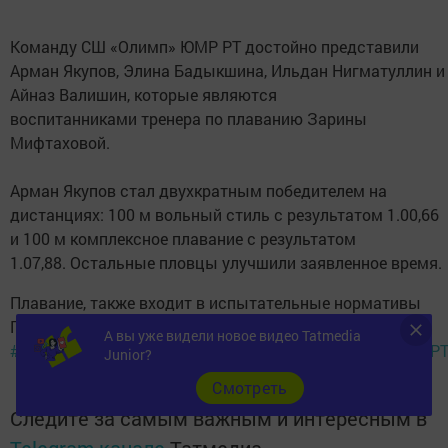
Команду СШ «Олимп» ЮМР РТ достойно представили
Арман Якупов, Элина Бадыкшина, Ильдан Нигматуллин и
Айназ Валишин, которые являются
воспитанниками тренера по плаванию Зарины
Мифтаховой.
Арман Якупов стал двухкратным победителем на
дистанциях: 100 м вольный стиль с результатом 1.00,66
и 100 м комплексное плавание с результатом
1.07,88. Остальные пловцы улучшили заявленное время.
Плавание, также входит в испытательные нормативы
ГТО
А вы уже видели новое видео Tatmedia
#СпортивныйУруссу
#плаваниеУруссу
#СШОлимпЮМРР
Junior?
Cмотреть
Следите за самым важным и интересным в