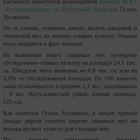
рассказала заместитель руководителя
филиала ФГБУ
«Россельхозцентр» по Республике Татарстан
Гузель
Хусаинова.
По ее словам, отмечено начало вылета шведской и
гессенской мух на посевах озимых культур. Озимая
муха находится в фазе личинки.
На выявление имаго злаковых мух проведено
обследование озимых культур на площади 24,1 тыс.
га. Шведская муха выявлена на 0,8 тыс. га, или на
3,3% от обследованной площади. На 100 взмахов
сачка отлавливалось в среднем 2,1 экз., максимально
– 4 экз. (Бугульминский район, озимая пшеница,
125 га).
Как отметила Гузель Хусаинова, в начале третьей
декады апреля отмечен перелет злаковых мух на
всходы яровых культур для откладки яиц.
По данным специалистов филиала