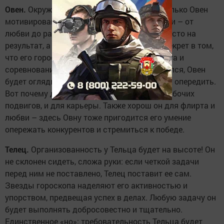
Овен.
Окружающие могут удивиться, насколько Овен
мотивирован в любых делах и сферах жизни – от
любви до работы. Он будет настроен не просто на
результат, а на результат самый лучший! Секрет в том,
что его гороскоп наполнен флюидами азарта и
соревнования. Во всем, за что бы он ни взялся, Овен
будет оглядываться на других, стремясь их опередить.
Вот почему день отлично подходит и для рабочих
подвигов, и для карьеры. Также хорош он для флирта и
любви – здесь Овну тоже пригодится его умение
опережать конкурентов и стремиться к победе.
Телец.
Организованность у Тельца будет на высоте! Он
не склонен сидеть, сложа руки: если четкой задачи
перед ним не поставлено, Телец поставит ее сам.
Звезды гороскопа наделяют его активностью и
упорством, предвещая успех в делах. Любую задачу он
будет выполнять добросовестно и тщательно.
Единственное «но»: требовательность Тельца будет