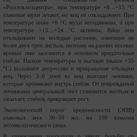
«Россельхозцентра», при температуре +8…+15 °С
злаковые мухи летают, но яиц не откладывают. При
температуре ниже +8 °С мухи неподвижны, а при
температуре +15…+24 °С активны. Яйца они
откладывают на молодые растения, имеющие не
более двух-трех листьев, поэтому на ранних посевах
яровых ими заселяются в основном придаточные
стебли. Низкие температуры и высокие (выше +35
°С) вызывают депрессию и прекращение откладки
яиц. Через 3–8 дней из яиц выходят личинки,
которые проникают внутрь стебля. От повреждений
личинками центральный лист становится желтым и
засыхает, стебель прекращает рост.
Экономический порог вредоносности (ЭПВ)
злаковых мух 30–50 экз. на 100 взмахов
энтомологического сачка.
В учреждении рассказали о мерах борьбы со