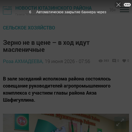
НОВОСТИ ЮТАЗИНСКОГО РАЙОНА
16+
5
Автоматическое закрытие баннера через
Газета "Ютазинская новь" - Ютазинский район
СЕЛЬСКОЕ ХОЗЯЙСТВО
Зерно не в цене – в ход идут
масленичные
Роза АХМАДЕЕВА,
19 июня 2026 - 07:56
363
0
0
В зале заседаний исполкома района состоялось
совещание руководителей агропромышленного
комплекса с участием главы района Аяза
Шафигуллина.