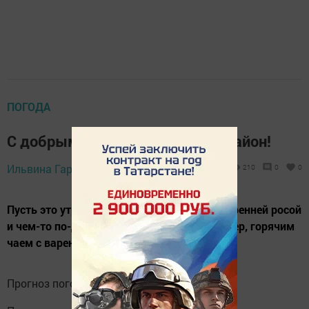
ПОГОДА
С добрым утром, Ютазинский район!
Ильвина Гараева,
19 июня 2026 - 07:02
210
0
0
Пусть это утро пахнет свежестью полей, утренней росой
и чем-то по-домашнему уютным — например, горячим
чаем с вареньем.
Прогноз погоды