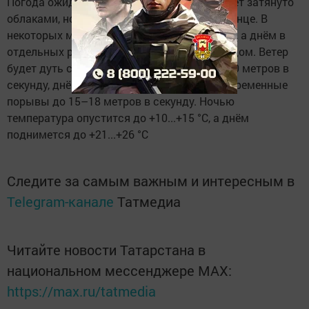
Погода ожидается переменчивая: небо будет затянуто
облаками, но временами проглядывать солнце. В
некоторых местах пройдут недолгие дожди, а днём в
отдельных районах возможны грозы с градом. Ветер
будет дуть с юго-запада со скоростью 5–10 метров в
секунду, днём местами могут быть кратковременные
порывы до 15–18 метров в секунду. Ночью
температура опустится до +10...+15 °C, а днём
поднимется до +21...+26 °C
Следите за самым важным и интересным в
Telegram-канале
Татмедиа
Читайте новости Татарстана в
национальном мессенджере MАХ:
https://max.ru/tatmedia