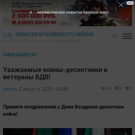
2
Автоматическое закрытие баннера через
НОВОСТИ ЮТАЗИНСКОГО РАЙОНА
16+
Газета "Ютазинская новь" - Ютазинский район
ОФИЦИАЛЬНО
Уважаемые воины-десантники и
ветераны ВДВ!
admin,
2 августа 2023 - 09:48
522
0
0
Примите поздравления с Днем Воздушно-десантных
войск!