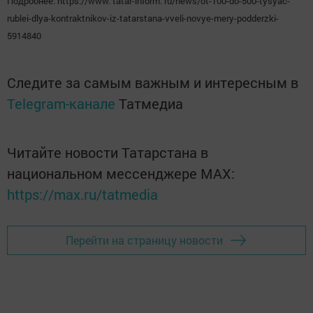
Подробнее: https://www. tatar-inform. ru/news/ot-100-do-500-tysyac-
rublei-dlya-kontraktnikov-iz-tatarstana-vveli-novye-mery-podderzki-
5914840
Следите за самым важным и интересным в
Telegram-канале
Татмедиа
Читайте новости Татарстана в
национальном мессенджере MАХ:
https://max.ru/tatmedia
Перейти на страницу новости