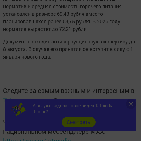
норматив и средняя стоимость горячего питания
установлен в размере 69,43 рубля вместо
планировавшихся ранее 63,75 рубля. В 2026 году
норматив вырастет до 72,21 рубля.
Документ проходит антикоррупционную экспертизу до
8 августа. В случае его принятия он вступит в силу с 1
января нового года.
Следите за самым важным и интересным в
Telegram-канале
Татмедиа
А вы уже видели новое видео Tatmedia
Junior?
Читайте новости Татарстана в
Cмотреть
национальном мессенджере MАХ:
https://max.ru/tatmedia