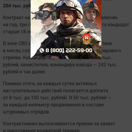
204 тыс. рублей
Контракт на службу в армии может быть заключен
на год, три года или пять лет, при условии, что кандидат
старше 18 лет.
В зоне СВО минимальное денежное довольствие
в месяц составляет 204 тыс. рублей — для рядового
стрелка. Командир отделения получает 232 тыс.
рублей, заместитель командира взвода — 242 тыс.
рублей и так далее.
Помимо этого, за каждые сутки активных
наступательных действий полагается доплата
от 8 тыс. до 100 тыс. рублей. И 50 тыс. рублей —
за каждый километр продвижения в составе
штурмовых отрядов.
Контрактникам выплачиваются премии за захват
и уничтожение вражеской техники.