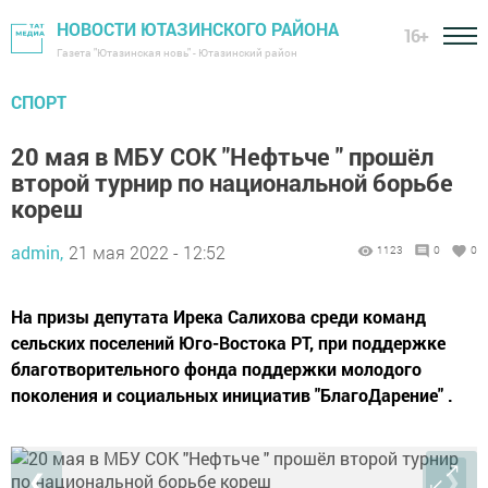
НОВОСТИ ЮТАЗИНСКОГО РАЙОНА
16+
Газета "Ютазинская новь" - Ютазинский район
СПОРТ
20 мая в МБУ СОК "Нефтьче " прошёл
второй турнир по национальной борьбе
кореш
admin,
21 мая 2022 - 12:52
1123
0
0
На призы депутата Ирека Салихова среди команд
сельских поселений Юго-Востока РТ, при поддержке
благотворительного фонда поддержки молодого
поколения и социальных инициатив "БлагоДарение" .
❮
❯