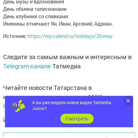
День музы и вдохновения
День обмена талисманами
День клубники со сливками
Именины отмечают Ян, Иван, Арсений, Адриан.
Источник:
https://my-calend.ru/holidays/20-may
Следите за самым важным и интересным в
Telegram-канале
Татмедиа
Читайте новости Татарстана в
национальном мессенджере MАХ:
А вы уже видели новое видео Tatmedia
https://max.ru/tatmedia
Junior?
Cмотреть