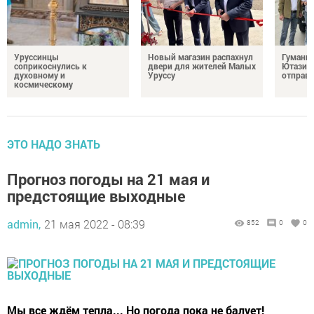
Уруссинцы
Новый магазин распахнул
Гуманит
соприкоснулись к
двери для жителей Малых
Ютазинс
духовному и
Уруссу
отправи
космическому
ЭТО НАДО ЗНАТЬ
Прогноз погоды на 21 мая и
предстоящие выходные
admin,
21 мая 2022 - 08:39
852
0
0
Мы все ждём тепла... Но погода пока не балует!