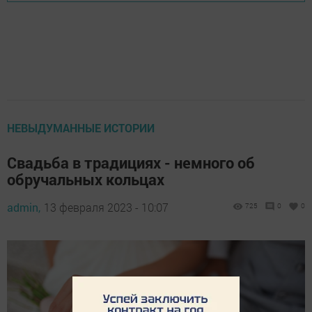
НЕВЫДУМАННЫЕ ИСТОРИИ
Свадьба в традициях - немного об
обручальных кольцах
admin,
13 февраля 2023 - 10:07
725
0
0