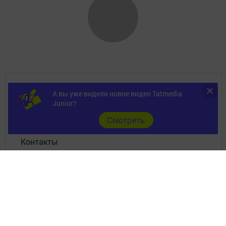
Главная
А вы уже видели новое видео Tatmedia
Junior?
Фотогалереи
Cмотреть
Контакты
Документы
Разное