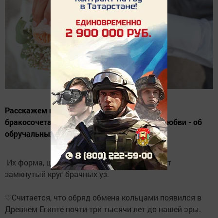
Расскажем немного о главном атрибуте
бракосочетания и символе бесконечности любви - об
обручальных кольцах.
Их форма, цельная и неразрывная, означает
замкнутый круг брачных уз.
♡Считается, что обряд обмена кольцами появился в
Древнем Египте почти три тысячи лет до нашей эры.