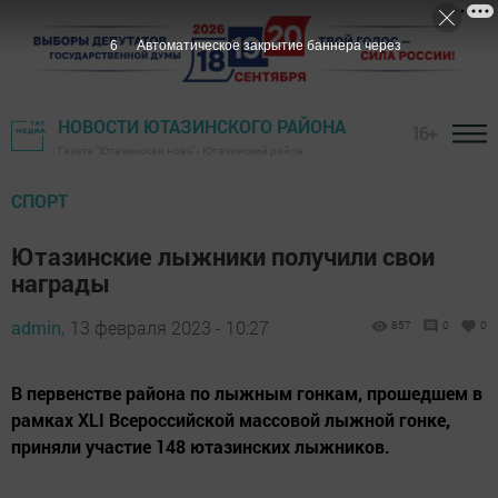
4
Автоматическое закрытие баннера через
НОВОСТИ ЮТАЗИНСКОГО РАЙОНА
16+
Газета "Ютазинская новь" - Ютазинский район
СПОРТ
Ютазинские лыжники получили свои
награды
admin,
13 февраля 2023 - 10:27
857
0
0
В первенстве района по лыжным гонкам, прошедшем в
рамках XLI Всероссийской массовой лыжной гонке,
приняли участие 148 ютазинских лыжников.