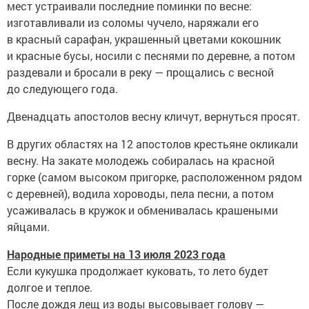
мест устраивали последние поминки по весне:
изготавливали из соломы чучело, наряжали его
в красный сарафан, украшенный цветами кокошник
и красные бусы, носили с песнями по деревне, а потом
раздевали и бросали в реку — прощались с весной
до следующего года.
Двенадцать апостолов весну кличут, вернуться просят.
В других областях на 12 апостолов крестьяне окликали
весну. На закате молодежь собиралась на красной
горке (самом высоком пригорке, расположенном рядом
с деревней), водила хороводы, пела песни, а потом
усаживалась в кружок и обменивалась крашеными
яйцами.
Народные приметы на 13 июля 2023 года
Если кукушка продолжает куковать, то лето будет
долгое и теплое.
После дождя лещ из воды высовывает голову —