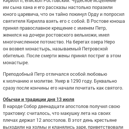
Кирилл II, епископ Ростовский. Чудесное исцеление
им сына хана и его рассказы настолько поразили
юного царевича, что он тайно покинул Орду и попросил
святителя Кирилла взять его с собой. В Ростове юноша
принял православное крещение с именем Петр,
женился на дочери ростовского вельможи, имел
многочисленное потомство. На берегах озера Неро
он возвел монастырь, называемый Петровской
обителью. После смерти жены принял постриг в этом
монастыре.
Преподобный Петр отличался особой любовью
к молчанию и молитве. Умер в 1290 году. Буквально
сразу после кончины его начали почитать как святого.
Обычаи и традиции дня 13 июля
В народе Собор двенадцати апостолов получил свою
трактовку: считалось, что макушку лета на своих
плечах держат 12 апостолов. В этот день крестьяне
выходили на холмы и кланялись заре, приветствовали