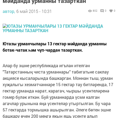
мәйданда урманны тазарткан
автор,
6 май 2015 - 10:31
802
0
0
Ютазы урманчылары 13 гектар мәйданда урманны
ботак-чатак һәм чүп-чардан тазарткан.
Алар бу эшне республикада игълан ителгән
"Татарстанның чиста урманнары" табигатьне саклау
акциясе кысаларында башкарган. Моннан тыш, урман
хуҗалыгы хезмәтчәннәре 15 гектар тау битләрендә, 17
гектар урманда нарат, карагач, чыршы үсентеләренә
гомер бүләк иткән. Буй урманнарда үсми калган
агачлар урынына яңа үсентеләр утыртылган. Бу чара
57 гектарда тормышка ашырылган. Әлеге бөтен эшне
башкару өчен 200 меңгә якын яшь үсенте алып