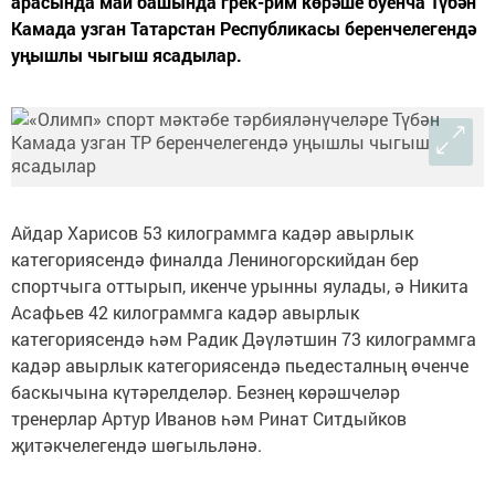
арасында май башында грек-рим көрәше буенча Түбән
Камада узган Татарстан Республикасы беренчелегендә
уңышлы чыгыш ясадылар.
Айдар Харисов 53 килограммга кадәр авырлык
категориясендә финалда Лениногорскийдан бер
спортчыга оттырып, икенче урынны яулады, ә Никита
Асафьев 42 килограммга кадәр авырлык
категориясендә һәм Радик Дәүләтшин 73 килограммга
кадәр авырлык категориясендә пьедесталның өченче
баскычына күтәрелделәр. Безнең көрәшчеләр
тренерлар Артур Иванов һәм Ринат Ситдыйков
җитәкчелегендә шөгыльләнә.