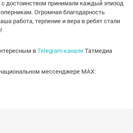
и с достоинством принимали каждый эпизод
 соперникам. Огромная благодарность
ша работа, терпение и вера в ребят стали
!
интересным в
Telegram-канале
Татмедиа
в национальном мессенджере MАХ: