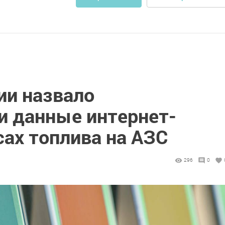
ии назвало
 данные интернет-
сах топлива на АЗС
296
0