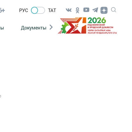
6+
РУС
ТАТ
ты
Документы
Патриотизм
Антитерро
0