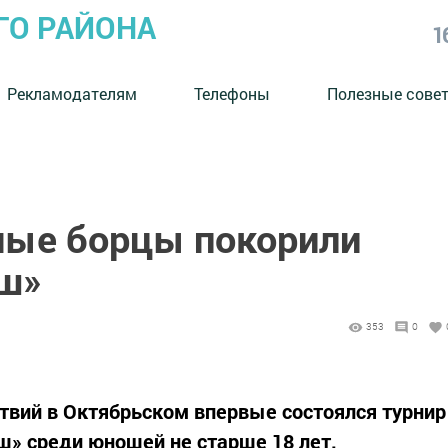
ГО РАЙОНА
1
Рекламодателям
Телефоны
Полезные сове
ные борцы покорили
эш»
353
0
твий в Октябрьском впервые состоялся турнир
ш» среди юношей не старше 18 лет.