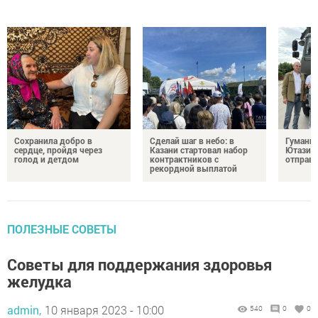
Сохранила добро в
Сделай шаг в небо: в
Гуманит
сердце, пройдя через
Казани стартовал набор
Ютазинс
голод и детдом
контрактников с
отправи
рекордной выплатой
ПОЛЕЗНЫЕ СОВЕТЫ
Советы для поддержания здоровья
желудка
admin,
10 января 2023 - 10:00
540
0
0