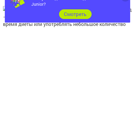
Junior?
Не все фрукты помогут похудеть. Бананы и виноград
Cмотреть
– те фрукты, на которых нужно поставить запрет во
время диеты или употреблять небольшое количество
Если увлекаетесь разгрузочными днями, стоит
знать, что такой день можно себе позволить раз в
неделю
Источник
Следите за самым важным и интересным в
Telegram-канале
Татмедиа
Читайте новости Татарстана в
национальном мессенджере MАХ:
https://max.ru/tatmedia