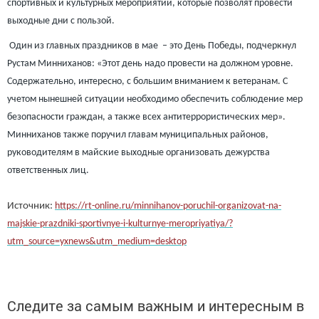
спортивных и культурных мероприятии, которые позволят провести
выходные дни с пользой.
Один из главных праздников в мае – это День Победы, подчеркнул
Рустам Минниханов: «Этот день надо провести на должном уровне.
Содержательно, интересно, с большим вниманием к ветеранам. С
учетом нынешней ситуации необходимо обеспечить соблюдение мер
безопасности граждан, а также всех антитеррористических мер».
Минниханов также поручил главам муниципальных районов,
руководителям в майские выходные организовать дежурства
ответственных лиц.
Источник:
https://rt-online.ru/minnihanov-poruchil-organizovat-na-
majskie-prazdniki-sportivnye-i-kulturnye-meropriyatiya/?
utm_source=yxnews&utm_medium=desktop
Следите за самым важным и интересным в