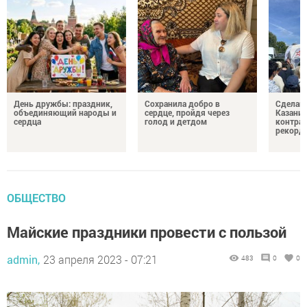
День дружбы: праздник,
Сохранила добро в
Сделай 
объединяющий народы и
сердце, пройдя через
Казани 
сердца
голод и детдом
контрак
рекорд
ОБЩЕСТВО
Майские праздники провести с пользой
admin,
23 апреля 2023 - 07:21
483
0
0