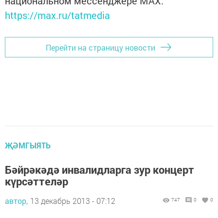
национальном мессенджере MАХ:
https://max.ru/tatmedia
Перейти на страницу новости
ҖӘМГЫЯТЬ
Бәйрәкәдә инвалидларга зур концерт
күрсәттеләр
автор,
13 декабрь 2013 - 07:12
747
0
0