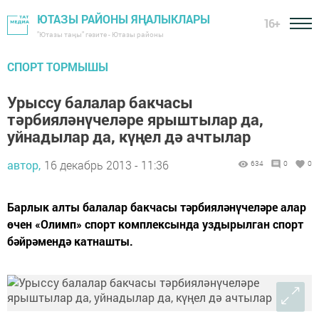
ЮТАЗЫ РАЙОНЫ ЯҢАЛЫКЛАРЫ
16+
"Ютазы таңы" гәзите - Ютазы районы
СПОРТ ТОРМЫШЫ
Урыссу балалар бакчасы
тәрбияләнүчеләре ярыштылар да,
уйнадылар да, күңел дә ачтылар
автор,
16 декабрь 2013 - 11:36
634
0
0
Барлык алты балалар бакчасы тәрбияләнүчеләре алар
өчен «Олимп» спорт комплексында уздырылган спорт
бәйрәмендә катнашты.