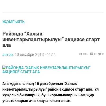
ҖӘМГЫЯТЬ
Районда “Халык
инвентарьлаштырылуы” акциясе старт
ала
автор,
13 декабрь 2013 - 11:11
844
0
0
Агымдагы елның 16 декабреннән "Халык
инвентарьлаштырылуы" район акциясе старт ала. Ул
хуҗасыз биналарны, буш корылмаларны һәм җир
участокларын ачыклауга юнәлтелгән.