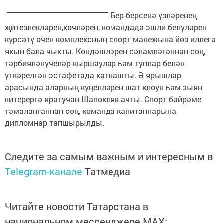
Бер-берсенә үзләренең
җитезлекләрен,көчләрен, командада эшли белүләрен
күрсәтү өчен комплексның спорт манежына йөз иллегә
якын бала чыкты. Көндәшләрен сәламләгәннән соң,
тәрбияләнүчеләр кыршаулар һәм туплар белән
үткәрелгән эстафетада катнашты. Ә ярышлар
арасында аларның күңелләрен шат клоун һәм зыян
китерергә яратучан Шапокляк ачты. Спорт бәйрәме
тәмаланганнан соң, команда капитаннарына
дипломнар тапшырылды.
Следите за самым важным и интересным в
Telegram-канале
Татмедиа
Читайте новости Татарстана в
национальном мессенджере MАХ: