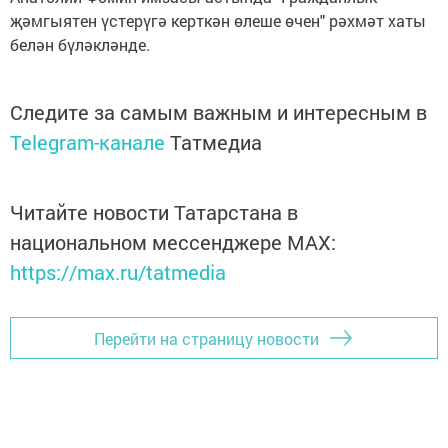
җәмгыятен үстерүгә керткән өлеше өчен" рәхмәт хаты
белән бүләкләнде.
Следите за самым важным и интересным в
Telegram-канале
Татмедиа
Читайте новости Татарстана в
национальном мессенджере MАХ:
https://max.ru/tatmedia
Перейти на страницу новости