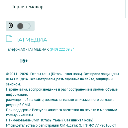
Төрле темалар
Телефон АО «ТАТМЕДИА»:
(843) 222 09 84
16+
© 2011 - 2026. Ютазы таны (Ютазинская новь). Все права защищены.
© ТАТМЕДИА. Все материалы, размещенные на сайте, защищены
законом.
Перепечатка, воспроизведение и распространение в любом объеме
информации,
размещенной на сайте, возможна только с письменного согласия
редакций СМИ.
При поддержке Республиканского агентства по печати и массовым
коммуникациям.
Наименование СМИ: Ютазы таны (Ютазинская новь)
№ свидетельства о регистрации СМИ, дата: ЭЛ № ФС 77 - 90166 от