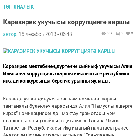
ТӨП ЯҢАЛЫК
Каразирек укучысы коррупциягә каршы
автор,
16 декабрь 2013 - 06:48
639
0
0
Каразирек мәктәбенең дүртенче сыйныф укучысы Алия
Ильясова коррупциягә каршы юнәлештәге республика
иҗади конкурсында беренче урынны яулады.
Казанда узган җиңүчеләрне һәм номинантларны
тантаналы бүләкләү чарасында Алия "Намуслы яшәргә
кирәк" номинациясендә - мактау грамотасы һәм
планшет, ә аның сыйныф җитәкчесе Галина Яхина
Татарстан Республикасы Иҗтимагый палатасы рәисе
Анатолий Фомин имзасы астында "Гражданлык