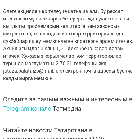
Әлеге акциядә һәр теләүче катнаша ала. Бу рөхсәт
ителмәгән чүп өемнәрен бетерергә, җир участоклары
кытлыгы проблемасын хәл итәргә һәм законсыз
мигрантлар, ташландык йортлар территориясендә
сукбайлар яшәү мөмкинлеген кисәтергә ярдәм итәчәк.
Акция агымдагы елның 31 декабренә кадәр дәвам
итәчәк. Хуҗасыз корылмалар һәм территорияләр
турында мәглүматны 2-76-31 телефоны яки
jutaza.palataizo@mail.ru электрон почта адресы буенча
калдырырга мөмкин.
Следите за самым важным и интересным в
Telegram-канале
Татмедиа
Читайте новости Татарстана в