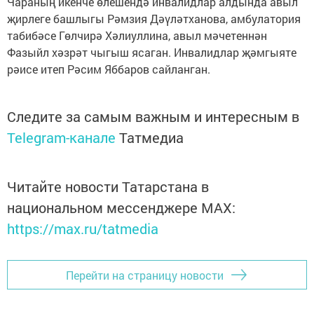
Чараның икенче өлешендә инвалидлар алдында авыл
җирлеге башлыгы Рәмзия Дәүләтханова, амбулатория
табибәсе Гөлчирә Хәлиуллина, авыл мәчетеннән
Фазыйл хәзрәт чыгыш ясаган. Инвалидлар җәмгыяте
рәисе итеп Рәсим Яббаров сайланган.
Следите за самым важным и интересным в
Telegram-канале
Татмедиа
Читайте новости Татарстана в
национальном мессенджере MАХ:
https://max.ru/tatmedia
Перейти на страницу новости