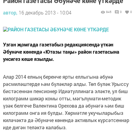
Район газетасы Әбунәче көне үткәрде
автор,
16 декабрь 2013 - 10:04
945
0
0
Узган җомгада газетабыз редакциясендә үткән
Әбунәче көнендә «Ютазы таңы» район газетасына
унсигез кеше язылды.
Алар 2014 елның беренче ярты еллыгына әбунә
рәсмиләштерде һәм бүләкләр алды. Төп бүләк Урыссу
бистәсеннән пенсионер Идиәтуллинага эләкте, ул биш
килограмм шикәр комы отты, мәгълүмати-методик
үзәк белгече Валентина Орехова да әбунәгә һәм биш
килограмм онга ия булды. Хөрмәтле укучыларыбыз
киләчәктә дә Әбунәче көнендә активлык күрсәтсеннәр
иде дигән теләктә калабыз.