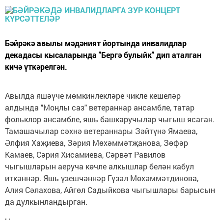
Бәйрәкә авылы мәдәният йортында инвалидлар
декадасы кысаларында "Бергә булыйк" дип аталган
кичә үткәрелгән.
Авылда яшәүче мөмкинлекләре чикле кешеләр
алдында "Моңлы саз" ветераннар ансамбле, татар
фольклор ансамбле, яшь башкаручылар чыгыш ясаган.
Тамашачылар сәхнә ветераннары Зәйтүнә Ямаева,
Әлфия Хаҗиева, Зәрия Мөхәммәтҗанова, Зөфәр
Камаев, Сәрия Хисамиева, Сәрвәт Равилов
чыгышларын аеруча көчле алкышлар белән кабул
иткәннәр. Яшь үзешчәннәр Гүзәл Мөхәммәтдинова,
Алия Сәлахова, Айгөл Садыйкова чыгышлары барысын
да дулкынландырган.