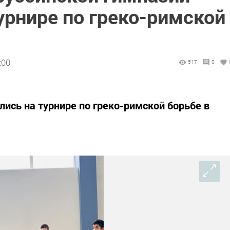
урнире по греко-римской
:00
517
0
ись на турнире по греко-римской борьбе в