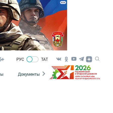
6+
РУС
ТАТ
ты
Документы
Патриотизм
Антитерро