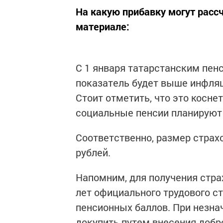
На какую прибавку могут расс
материале:
С 1 января татарстанским пен
показатель будет выше инфляци
Стоит отметить, что это косне
социальные пенсии планируют 
Соответственно, размер страх
рублей.
Напомним, для получения стра
лет официального трудового с
пенсионных баллов. При незн
докупить путем внесения добр