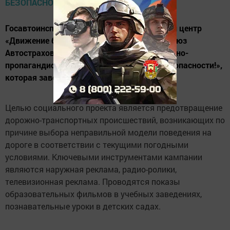
Госавтоинспекция МВД России, экспертный центр
«Движение без опасности» и Российский Союз
Автостраховщиков проводят информационно-
пропагандистскую кампанию «Прогноз безопасности!»,
которая завершится 24 апреля.
Целью социального проекта является предотвращение
дорожно-транспортных происшествий, возникающих по
причине выбора неправильной модели поведения на
дороге в соответствии с текущими погодными
условиями. Ключевыми инструментами кампании
являются наружная реклама, радио-ролики,
телевизионная реклама. Проводятся показы
образовательных фильмов в учебных заведениях,
познавательные уроки в детских садах.