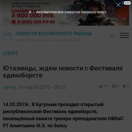
5
Автоматическое закрытие баннера через
НОВОСТИ ЮТАЗИНСКОГО РАЙОНА
16+
Газета "Ютазинская новь" - Ютазинский район
СПОРТ
Ютазинцы, ждем новости с Фестиваля
единоборств
автор,
16 марта 2015 - 06:52
817
0
0
14.03.2015г. В Бугульме проходил открытый
республиканский Фестиваль единоборств,
посвящённый памяти тренера-преподавателя ОФКиС
РТ Ахметшина М.Х. по боксу.