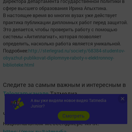
директора департамента государственной политики в
сфере высшего образования Ирина Апыхтина.
В настоящее время во многих вузах уже действует
практика публикации дипломных работ перед защитой.
Это делается, чтобы проверить работу с помощью
системы «Антиплагиат», которая позволяет
определить, насколько работа является уникальной.
Подробнее:
http://sterlegrad.ru/society/68384-studentov-
obyazhut-publikovat-diplomnye-raboty-v-elektronnoy-
biblioteke.html
Следите за самым важным и интересным в
Telegram-канале
Татмедиа
А вы уже видели новое видео Tatmedia
Junior?
Читайте новости Татарстана в
Cмотреть
национальном мессенджере MАХ:
https://max.ru/tatmedia