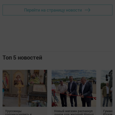
Перейти на страницу новости
Топ 5 новостей
Уруссинцы
Новый магазин распахнул
Гуманит
соприкоснулись к
двери для жителей Малых
Ютазинс