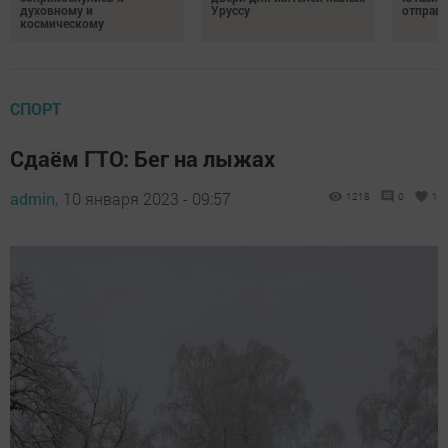
духовному и
Уруссу
отправи
космическому
СПОРТ
Сдаём ГТО: Бег на лыжах
admin,
10 января 2023 - 09:57
1218
0
1