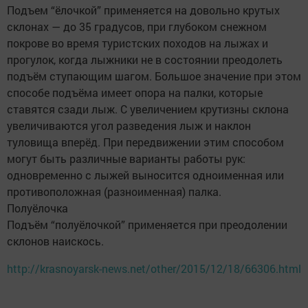
Подъем “ёлочкой” применяется на довольно крутых
склонах — до 35 градусов, при глубоком снежном
покрове во время туристских походов на лыжах и
прогулок, когда лыжники не в состоянии преодолеть
подъём ступающим шагом. Большое значение при этом
способе подъёма имеет опора на палки, которые
ставятся сзади лыж. С увеличением крутизны склона
увеличиваются угол разведения лыж и наклон
туловища вперёд. При передвижении этим способом
могут быть различные варианты работы рук:
одновременно с лыжей выносится одноименная или
противоположная (разноименная) палка.
Полуёлочка
Подъём “полуёлочкой” применяется при преодолении
склонов наискось.
http://krasnoyarsk-news.net/other/2015/12/18/66306.html