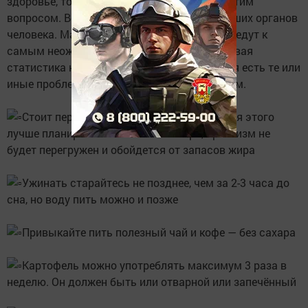
здоровье, то время от времени задаетесь этим
вопросом. Ведь, желудок – один из важнейших органов
человека. Малейшие сбои в его работе приведут к
самым неожиданным последствиям. Мировая
статистика неутешительна: у 30% населения есть те или
иные проблемы с желудком и пищеварением.
Стоит перейти на 5-6 разовое питание, для этого
лучше планировать питание с вечера, организм не
будет перегружен и обойдется от запасов жира
Ужинать старайтесь не позднее, чем за 2-3 часа до
сна, но воду пить можно и позже
Привыкайте пить полезный чай и кофе — без сахара
Картофель можно употреблять максимум 3 раза в
неделю. Он должен быть или отварной или запечённый