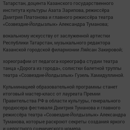
Татарстан, доцента Казанского государственного
института культуры Азата Зарипова, режиссёра
Дмитрия Платонова и главного режиссёра театра
«Созвездие-Йолдызлык» Александра Туманова;
вокальному искусству от заслуженной артистки
Республики Татарстан, музыкального редактора
Казанской городской филармонии Ляйсан Закировой;
хореографии от педагога-хореографа студии театра
танца «Дорога из города», солистки балетной труппы
театра «Созвездие-Йолдызлык» Гузель Хамидуллиной.
Кульминацией образовательной программы станет
итоговый мастер-класс от лауреата Премии
Правительства РФ в области культуры, генерального
продюсера фестиваля Дмитрия Туманова и главного
режиссёра театра «Созвездие-Йолдызлык» Александра
Туманова, которые раскроют секреты создания яркого
и целостного сценического номера.