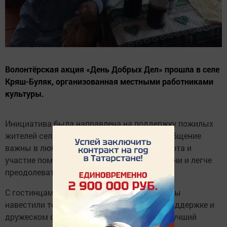
Волонтёрская акция «День Добрых Дел» прошла в селе
Кряш-Буляк, организованная местными работниками
культуры.
Инициатива была направлена на поддержку пожилых
жителей села, напоминая, что внимание и общение
важны в любом возрасте. Ведь именно забота и
участие помогают сохранить интерес к жизни и легче
преодолевать трудности.
С гостинцами и теплыми словами волонтеры
навестили тех, кто особенно нуждается в поддержке и
дружеском общении. Акция показала, что лучший