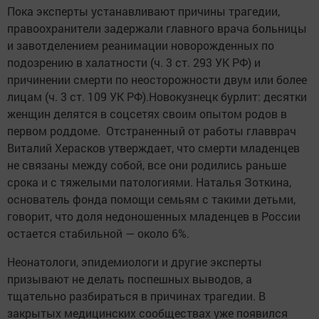
Пока эксперты устанавливают причины трагедии,
правоохранители задержали главного врача больницы
и завотделением реанимации новорожденных по
подозрению в халатности (ч. 3 ст. 293 УК РФ) и
причинении смерти по неосторожности двум или более
лицам (ч. 3 ст. 109 УК РФ).Новокузнецк бурлит: десятки
женщин делятся в соцсетях своим опытом родов в
первом роддоме. Отстраненный от работы главврач
Виталий Херасков утверждает, что смерти младенцев
не связаны между собой, все они родились раньше
срока и с тяжелыми патологиями. Наталья Зоткина,
основатель фонда помощи семьям с такими детьми,
говорит, что доля недоношенных младенцев в России
остается стабильной — около 6%.
Неонатологи, эпидемиологи и другие эксперты
призывают не делать поспешных выводов, а
тщательно разбираться в причинах трагедии. В
закрытых медицинских сообществах уже появился