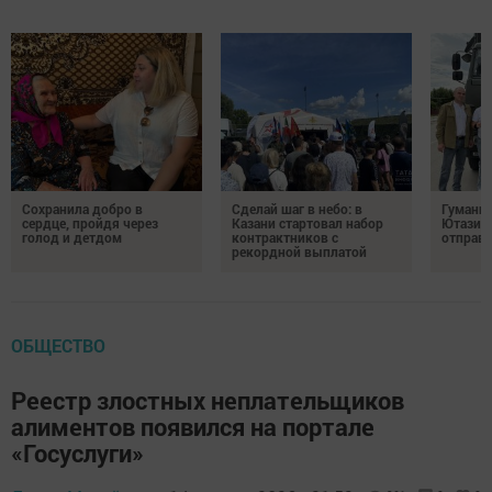
Сохранила добро в
Сделай шаг в небо: в
Гуманит
сердце, пройдя через
Казани стартовал набор
Ютазинс
голод и детдом
контрактников с
отправи
рекордной выплатой
ОБЩЕСТВО
Реестр злостных неплательщиков
алиментов появился на портале
«Госуслуги»