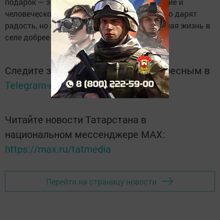
подарок — это не вещь, а искреннее внимание и
человеческое тепло. Такие встречи не только дарят
радость, но и объединяют односельчан, делая жизнь в
селе добрее и светлее.
Следите за самым важным и интересным в
Telegram-канале
Татмедиа
Читайте новости Татарстана в
национальном мессенджере MАХ:
https://max.ru/tatmedia
Перейти на страницу новости