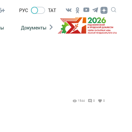
6+
РУС
ТАТ
ты
Документы
Патриотизм
Антитерро
1
1544
0
0