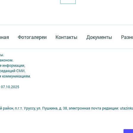
вная
Фотогалереи
Контакты
Документы
Разн
ны.
аконом.
ме информации,
 редакций СМИ.
ым коммуникациям.
 07.10.2025
айон, п.г.т. Уруссу, ул. Пушкина, д. 38, электронная почта редакции: utazinka