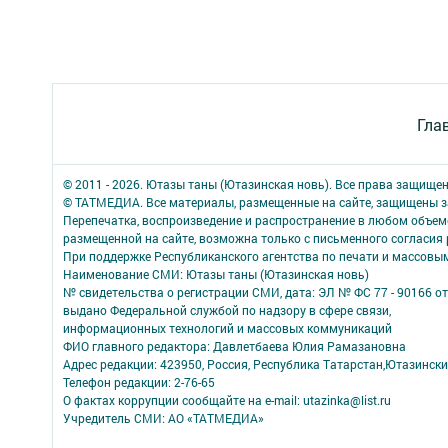
Гла
© 2011 - 2026. Ютазы таны (Ютазинская новь). Все права защище
© ТАТМЕДИА. Все материалы, размещенные на сайте, защищены з
Перепечатка, воспроизведение и распространение в любом объе
размещенной на сайте, возможна только с письменного согласия
При поддержке Республиканского агентства по печати и массов
Наименование СМИ: Ютазы таны (Ютазинская новь)
№ свидетельства о регистрации СМИ, дата: ЭЛ № ФС 77 - 90166 от
выдано Федеральной службой по надзору в сфере связи,
информационных технологий и массовых коммуникаций
ФИО главного редактора: Давлетбаева Юлия Рамазановна
Адрес редакции: 423950, Россия, Республика Татарстан,Ютазинский р
Телефон редакции: 2-76-65
О фактах коррупции сообщайте на e-mail: utazinka@list.ru
Учредитель СМИ: АО «ТАТМЕДИА»