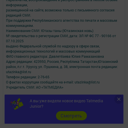
информации,
размещенной на сайте, возможна только с письменного согласия
редакций СМИ.
При поддержке Республиканского агентства по печати и массовым
коммуникациям.
Наименование СМИ: Ютазы таны (Ютазинская новь)
№ свидетельства о регистрации СМИ, дата: ЭЛ № ФС 77 - 90166 от
07.10.2025
выдано Федеральной службой по надзору в сфере связи,
информационных технологий и массовых коммуникаций
ФИО главного редактора: Давлетбаева Юлия Рамазановна
Адрес редакции: 423950, Россия, Республика Татарстан,Ютазинский
район, п.г.т. Уруссу, ул. Пушкина, д. 38, электронная почта редакции:
utazinka@list.ru
Телефон редакции: 2-76-65
О фактах коррупции сообщайте на e-mail: utazinka@list.ru
Учредитель СМИ: АО «ТАТМЕДИА»
Антикоррупционная политика
А вы уже видели новое видео Tatmedia
АО «ТАТМЕДИА» использует «cookie»
для персонализации сервисов и
Junior?
удобства пользователей сайтом.
Использование «cookie» можно отменить в настройках браузера.
Cмотреть
Политика конфиденциальности