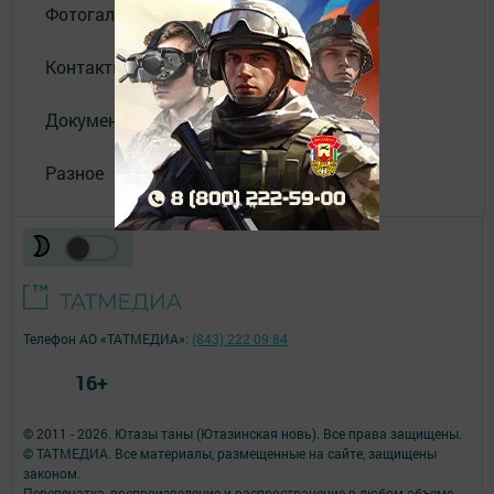
Фотогалереи
Контакты
Документы
Разное
Телефон АО «ТАТМЕДИА»:
(843) 222 09 84
16+
© 2011 - 2026. Ютазы таны (Ютазинская новь). Все права защищены.
© ТАТМЕДИА. Все материалы, размещенные на сайте, защищены
законом.
Перепечатка, воспроизведение и распространение в любом объеме