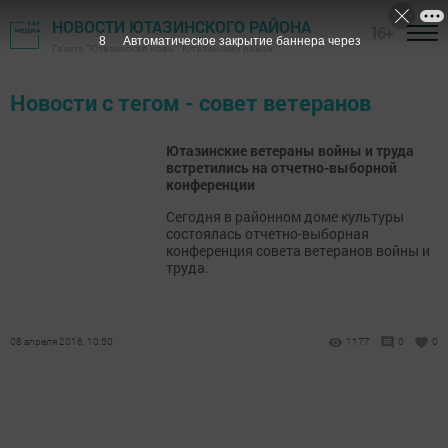
НОВОСТИ ЮТАЗИНСКОГО РАЙОНА
16+
8
Автоматическое закрытие баннера через
Газета "Ютазинская новь" - Ютазинский район
Новости с тегом - совет ветеранов
Ютазинские ветераны войны и труда
встретились на отчетно-выборной
конференции
Сегодня в районном доме культуры
состоялась отчетно-выборная
конференция совета ветеранов войны и
труда.
08 апреля 2016, 10:50
1177
0
0