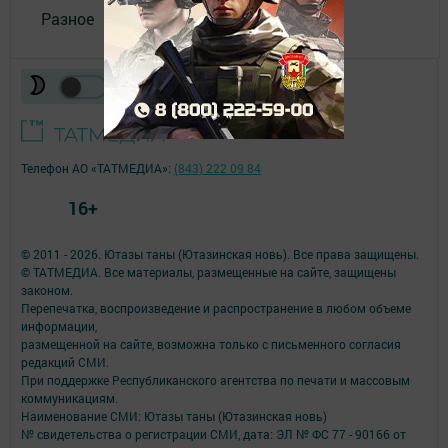
Разное
Телефон АО «ТАТМЕДИА»:
(843) 222 09 84
16+
© 2011 - 2026. Ютазы таны (Ютазинская новь). Все права защищены.
© ТАТМЕДИА. Все материалы, размещенные на сайте, защищены
законом.
Перепечатка, воспроизведение и распространение в любом объеме
информации,
размещенной на сайте, возможна только с письменного согласия
редакций СМИ.
При поддержке Республиканского агентства по печати и массовым
коммуникациям.
Наименование СМИ: Ютазы таны (Ютазинская новь)
№ свидетельства о регистрации СМИ, дата: ЭЛ № ФС 77 - 90166 от