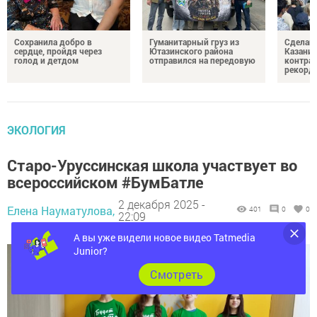
Сохранила добро в
Гуманитарный груз из
Сделай 
сердце, пройдя через
Ютазинского района
Казани 
голод и детдом
отправился на передовую
контрак
рекорд
ЭКОЛОГИЯ
Старо-Уруссинская школа участвует во
всероссийском #БумБатле
2 декабря 2025 -
Елена Науматулова,
401
0
0
22:09
А вы уже видели новое видео Tatmedia
Junior?
Cмотреть