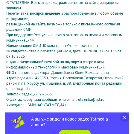
© ТАТМЕДИА. Все материалы, размещенные на сайте, защищены
законом.
Перепечатка, воспроизведение и распространение в любом объеме
информации,
размещенной на сайте, возможна только с письменного согласия
редакций СМИ.
При поддержке Республиканского агентства по печати и массовым
коммуникациям.
Наименование СМИ: Ютазы таны (Ютазинская новь)
№ свидетельства о регистрации СМИ, дата: ЭЛ № ФС 77 - 90166 от
07.10.2025
выдано Федеральной службой по надзору в сфере связи,
информационных технологий и массовых коммуникаций
ФИО главного редактора: Давлетбаева Юлия Рамазановна
Адрес редакции: 423950, Россия, Республика Татарстан,Ютазинский
район, п.г.т. Уруссу, ул. Пушкина, д. 38, электронная почта редакции:
utazinka@list.ru
Телефон редакции: 2-76-65
О фактах коррупции сообщайте на e-mail: utazinka@list.ru
Учредитель СМИ: АО «ТАТМЕДИА»
Антикоррупционная политика
А вы уже видели новое видео Tatmedia
АО «ТАТМЕДИА» использует «cookie»
для персонализации сервисов и
Junior?
удобства пользователей сайтом.
Использование «cookie» можно отменить в настройках браузера.