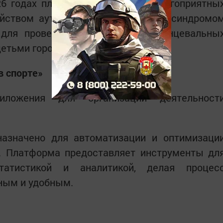
6 годах планируется создание благоприятны
ойством аутистического спектра и синдромо
 для проведения развивающих танцевальны
детьми города Альметьевск.
в спорте»
иложения для организации деятельност
азначено для автоматизации и оптимизаци
г. Платформа предоставляет инструменты дл
статистикой и аналитикой, делая процес
ным и удобным.