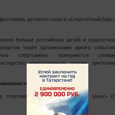
фестиваль детского спорта «СпортиVный Барс
можно больше российских детей и подростко
спортом через организацию яркого события
ые спортсмены померяются силам
астерство приглашенным гостям, зрителям
озможности»
х спортивных мероприятий «Твой шанс» (г