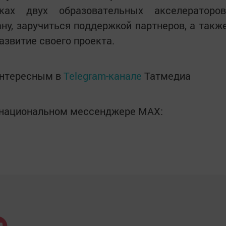
ах двух образовательных акселераторов
ану, заручиться поддержкой партнеров, а такж
развитие своего проекта.
интересным в
Telegram-канале
Татмедиа
в национальном мессенджере MАХ: