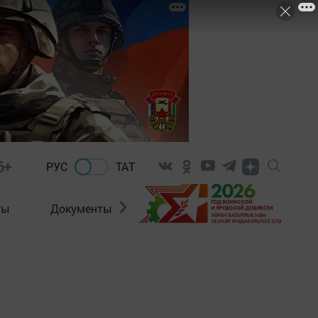
6+
РУС
ТАТ
ты
Документы
Патриотизм
Антитерро