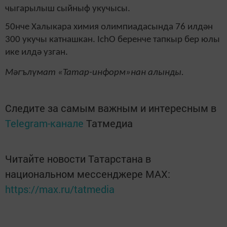
чыгарылыш сыйныф укучысы.
50нче Халыкара химия олимпиадасында 76 илдән
300 укучы катнашкан. IchO беренче тапкыр бер юлы
ике илдә узган.
Мәгълүмат «Татар-информ»нан алынды.
Следите за самым важным и интересным в
Telegram-канале
Татмедиа
Читайте новости Татарстана в
национальном мессенджере MАХ:
https://max.ru/tatmedia