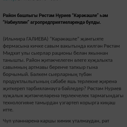
Район башлыгы Рөстәм Нуриев “Кәрәкәшле” һәм
“Нәбиуллин” агропредприятиеләрендә булды.
(Ильмира ГАЛИЕВА)
“Кәрәкәшле” җәмгыяте
фермасына кичке савым вакытында килгән Рөстәм
Мидхәт улы сыерлар рационы белән якыннан
танышты. Район җитәкчелеген әлеге хуҗалыкта
савымның артмавы беренче тапкыр гына
борчымый. Бәлкем сыерларның түбән
продуктлылыгының сәбәбе яшь терлекне җиренә
җиткереп тәрбияләмәүгә бәйледер? Рөстәм Нуриев
хуҗалык җитәкчеләренә терлекчелек тармагындагы
технологияне тамырдан үзгәртеп корырга киңәш
итте.
Чүп үләннәренә каршы химик уталмаудан, рәт