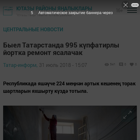
ЮТАЗЫ РАЙОНЫ ЯҢАЛЫКЛАРЫ
16+
4
Автоматическое закрытие баннера через
"Ютазы таңы" гәзите - Ютазы районы
ЦЕНТРАЛЬНЫЕ НОВОСТИ
Быел Татарстанда 995 күпфатирлы
йортка ремонт ясалачак
Татар-информ,
31 июль 2018 - 15:07
541
0
0
Республикада яшәүче 224 меңнән артык кешенең торак
шартларын яхшырту күздә тотыла.