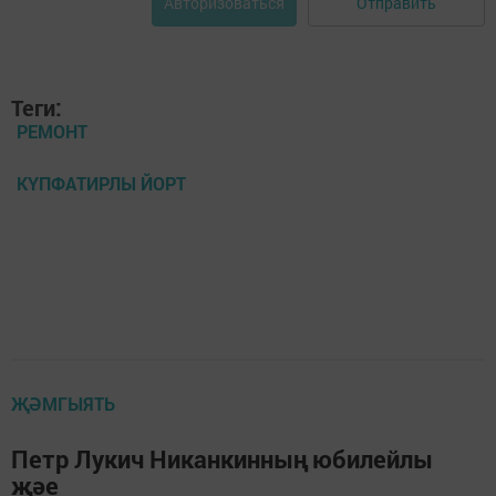
Отправить
Авторизоваться
Теги:
РЕМОНТ
КҮПФАТИРЛЫ ЙОРТ
ҖӘМГЫЯТЬ
Петр Лукич Никанкинның юбилейлы
җәе