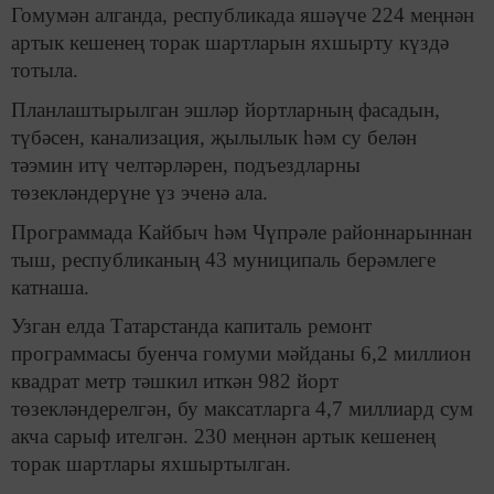
Гомумән алганда, республикада яшәүче 224 меңнән
артык кешенең торак шартларын яхшырту күздә
тотыла.
Планлаштырылган эшләр йортларның фасадын,
түбәсен, канализация, җылылык һәм су белән
тәэмин итү челтәрләрен, подъездларны
төзекләндерүне үз эченә ала.
Программада Кайбыч һәм Чүпрәле районнарыннан
тыш, республиканың 43 муниципаль берәмлеге
катнаша.
Узган елда Татарстанда капиталь ремонт
программасы буенча гомуми мәйданы 6,2 миллион
квадрат метр тәшкил иткән 982 йорт
төзекләндерелгән, бу максатларга 4,7 миллиард сум
акча сарыф ителгән. 230 меңнән артык кешенең
торак шартлары яхшыртылган.