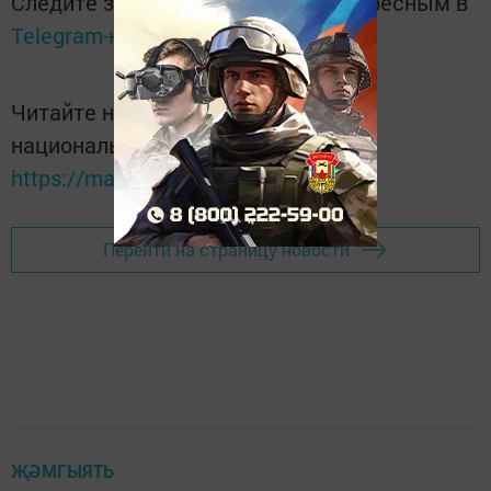
Следите за самым важным и интересным в
Telegram-канале
Татмедиа
Читайте новости Татарстана в
национальном мессенджере MАХ:
https://max.ru/tatmedia
Перейти на страницу новости
ҖӘМГЫЯТЬ