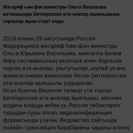
Мәгариф һәм фән министры Ольга Васильева
катнашында Бөтенроссия ата-аналар җыелышына
сораулар җыю старт алды.
2018 елның 29 августында Россия
Федерациясе мәгариф һәм фән министры
Ольга Юрьевна Васильева, мәктәптә белем
бирү системасының киләчәге өчен борчыла
торган ата-аналар, укытучылар, шулай ук киң
җәмәгатьчелек вәкилләре белән Бөтенроссия
ата-аналар җыешылы уздырачак.
Исәп буенча бишенче тапкыр үтә торган
Бөтенроссия ата-аналар җыелышы, моннан
алдагы еларда кебек үк, Россия төбәкләрен
турыдан-туры ялгап, видеоконференция
форматында узачак. Ведомство сайтында
онлайн-трансляция бәрабәренә чараны илнең