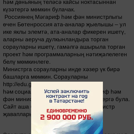
һәм дөньяның теләсә кайсы ноктасыннан
күзәтергә мөмкин булачак.
Россиянең Мәгариф һәм фән министрлыгы
өчен Бөтенроссия ата-аналар җыелышы – ул
ике яклы элемтә, ата-аналар фикерен ишетү,
аларны аеруча дулкынландыра торган
сорауларны ишетү, гамәлгә ашырыла торган
проект һәм программаларның нәтиҗәлелеген
белү мөмкинлеге.
Министрга сорауларны инде хәзер үк бирә
башларга мөмкин.
Сорауларны
httр://
edu
.
gov
.
ru
/
opc
-
view
сайтында
һәм
социаль челтәрләрдә РФ Мәгариф һәм
фән министрлыгы
аккаунты
аша бирергә була.
Сайт аша бирелгән сораулар да министр
җавапларында чагылыш табачак
.