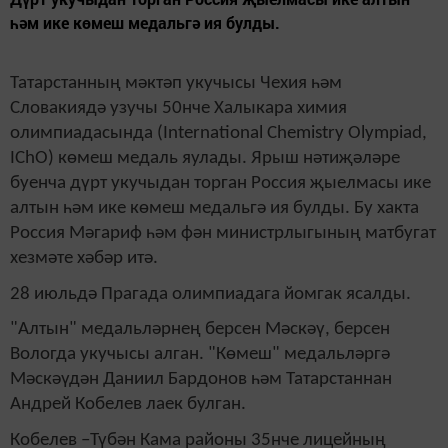
һәм ике көмеш медальгә ия булды.
Татарстанның мәктәп укучысы Чехия һәм
Словакиядә узучы 50нче Халыкара химия
олимпиадасында (International Chemistry Olympiad,
IChO) көмеш медаль яулады. Ярыш нәтиҗәләре
буенча дүрт укучыдан торган Россия җыелмасы ике
алтын һәм ике көмеш медальгә ия булды. Бу хакта
Россия Мәгариф һәм фән министрлыгының матбугат
хезмәте хәбәр итә.
28 июльдә Прагада олимпиадага йомгак ясалды.
"Алтын" медальләрнең берсен Мәскәү, берсен
Вологда укучысы алган. "Көмеш" медальләргә
Мәскәүдән Даниил Бардонов һәм Татарстаннан
Андрей Кобелев лаек булган.
Кобелев –Түбән Кама районы 35нче лицейның