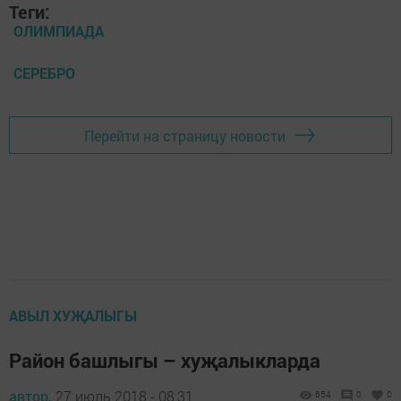
Теги:
ОЛИМПИАДА
СЕРЕБРО
Перейти на страницу новости
АВЫЛ ХУҖАЛЫГЫ
Район башлыгы – хуҗалыкларда
автор,
27 июль 2018 - 08:31
654
0
0