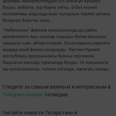
аралары эшкәртелмәүдән үсә алмаган кукуруз
басуы, әлбәттә, зур борчу уятты. Ә бит хезмәт
коллективы алдында кыш чыгарлык терлек запасы
булдыру бурычы тора...
“Нәбиуллин” фермер хуҗалыгында да район
җитәкчелеге яшь маллар торышы белән якыннан
танышты һәм, әйтергә кирәк, бозауларның көрлеге
аңарда уңай фикер калдырды. Рөстәм Нуриев
республика программасы буенча тергезелә
башлаган маллар торагында булды. Ул хуҗалыкта
эш куелышыннан, тулаем алганда, канәгать калды.
Следите за самым важным и интересным в
Telegram-канале
Татмедиа
Читайте новости Татарстана в