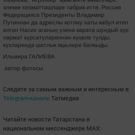
элекке хезмәттәшләре тәбрик итте. Россия
Федерациясе Президенты Владимир
Путиннан да адреслы котлау хаты кабул итеп
алган Насих аганың үзенә карата шундый зур
хөрмәт күрсәтүләреннән күңеле тулды,
күзләрендә шатлык яшьләре балкыды.
Ильмира ГАЛИЕВА
автор фотосы
Следите за самым важным и интересным в
Telegram-канале
Татмедиа
Читайте новости Татарстана в
национальном мессенджере MАХ: