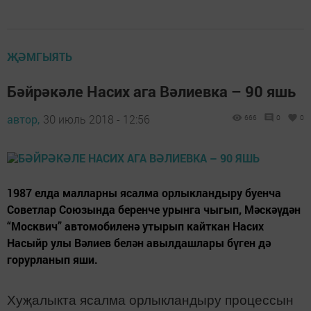
ҖӘМГЫЯТЬ
Бәйрәкәле Насих ага Вәлиевка – 90 яшь
автор,
30 июль 2018 - 12:56
666
0
0
1987 елда малларны ясалма орлыкландыру буенча
Советлар Союзында беренче урынга чыгып, Мәскәүдән
“Москвич” автомобиленә утырып кайткан Насих
Насыйр улы Вәлиев белән авылдашлары бүген дә
горурланып яши.
Хуҗалыкта ясалма орлыкландыру процессын