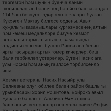
тергезгән һәм шуның буенча даими
шөгыльләнгән белгечнең һәр йөз баш сыердан
114 баш бозауга кадәр алган еллары булган.
Күкрәген Мактау билгесе ордены, Авыл
хуҗалыгы казанышлары күргәзмәсенең алтын
һәм көмеш медальләре бизүче хезмәт
ветераны тормыш иптәше, заманында
алдынгы савымчы булган Рәисә апа белән
ярты гасырдан артык гомер кичерләр, биш
бала тәрбияләп үстерәләр. Бүген Насих ага
улы Нәсим һәм аның гаиләсе тәрбиясендә
яши.
Хезмәт ветераны Насих Насыйр улы
Вәлиевны олуг юбилее белән район башлыгы
урынбасары Зәрия Рәшитова, Бәйрәкә авыл
җирлеге башлыгы Альбина Әхмәтшина,
башлангыч ветераннар оешмасы рәисе Әлфия
Хаҗиева, “АгроМир” җәмгыяте вәкилләре,