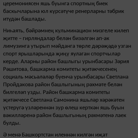
церемониясен яшь буынга спортның биек
баскычларына юл күрсәтүче ренерларны тәбрик
итүдән башлады.
Ниһаять, бәйрәмнең кульминацион мизгеле килеп
җитте – гирляндалар белән бизәлгән ап-ак
лимузинга утырып мәйданга төрле дәрәҗәдә узган
спорт ярышларында җиңү яулаган спортчылар
керде. Аларны район башлыгы урынбасары Зәрия
Рәшитова, башкарма комитеты җитәкчесенең
социаль мәсьәләләр буенча урынбасары Светлана
Пройдакова район башлыгының рәхмәте белән
билгеләп узды. Район башкарма комитеты
җитәкчесе Светлана Самонина яшьләр хәрәкәтен
үстерүгә үзләреннән зур өлеш керткән яшь буын
вәкилләренә район башлыгының рәхмәтенә лаек
булды.
Ә менә Башкортстан иленнән килгән иҗат