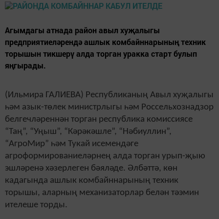
Агымдагы атнада район авыл хуҗалыгы
предприятиеләрендә ашлык комбайннарының техник
торышын тикшерү алда торган уракка старт булып
яңгырады.
(Ильмира ГАЛИЕВА) Республиканың Авыл хуҗалыгы
һәм азык-төлек министрлыгы һәм Россельхознадзор
белгечләреннән торган республика комиссиясе
“Таң”, “Уңыш”, “Кәрәкәшле”, “Нәбиуллин”,
“АгроМир” һәм Тукай исемендәге
агроформированиеләрнең алда торган урып-җыю
эшләренә хәзерлеген бәяләде. Әлбәттә, көн
кадагында ашлык комбайннарының техник
торышы, аларның механизаторлар белән тәэмин
ителеше торды.