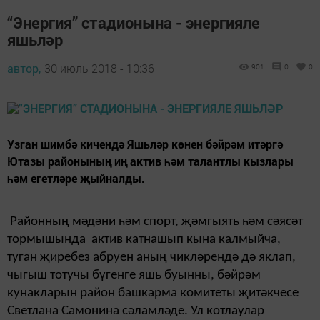
“Энергия” стадионына - энергияле
яшьләр
автор,
30 июль 2018 - 10:36
901
0
0
Узган шимбә кичендә Яшьләр көнен бәйрәм итәргә
Ютазы районының иң актив һәм талантлы кызлары
һәм егетләре җыйналды.
Районның мәдәни һәм спорт, җәмгыять һәм сәясәт
тормышында актив катнашып кына калмыйча,
туган җиребез абруен аның чикләрендә дә яклап,
чыгыш тотучы бүгенге яшь буынны, бәйрәм
кунакларын район башкарма комитеты җитәкчесе
Светлана Самонина сәламләде. Ул котлаулар