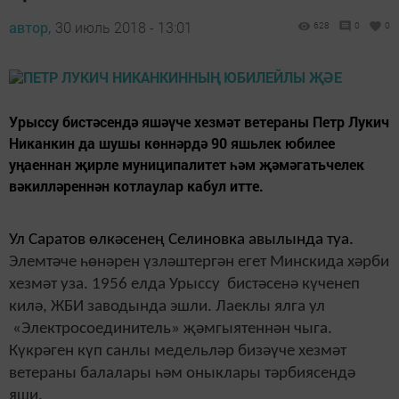
автор,
30 июль 2018 - 13:01
628
0
0
Урыссу бистәсендә яшәүче хезмәт ветераны Петр Лукич
Никанкин да шушы көннәрдә 90 яшьлек юбилее
уңаеннан җирле муниципалитет һәм җәмәгатьчелек
вәкилләреннән котлаулар кабул итте.
Ул Саратов өлкәсенең Селиновка авылында туа.
Элемтәче һөнәрен үзләштергән егет Минскида хәрби
хезмәт уза. 1956 елда Урыссу бистәсенә күченеп
килә, ЖБИ заводында эшли. Лаеклы ялга ул
«Электросоединитель» җәмгыятеннән чыга.
Күкрәген күп санлы медельләр бизәүче хезмәт
ветераны балалары һәм оныклары тәрбиясендә
яши.