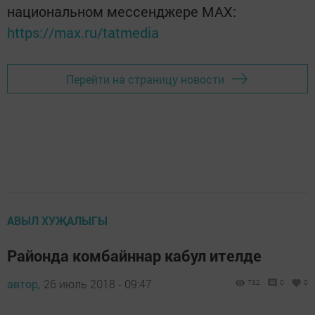
национальном мессенджере MАХ:
https://max.ru/tatmedia
Перейти на страницу новости
АВЫЛ ХУҖАЛЫГЫ
Районда комбайннар кабул ителде
автор,
26 июль 2018 - 09:47
732
0
0