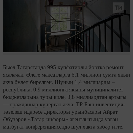
Быел Татарстанда 995 күпфатирлы йортка ремонт
ясалачак. Әлеге максатларга 6,1 миллион сумга якын
акча бүлеп бирелгән. Шуның 1,4 миллиарды –
республика, 0,9 миллионга якыны муниципалитет
бюджетларына туры килә, 3,8 миллиардтан артыгы
— гражданнар күчергән акча. ТР Баш инвестиция-
төзелеш идарәсе директоры урынбасары Айрат
Әбүзәров «Татар-информ» агентлыгында узган
матбугат конференциясендә шул хакта хәбәр итте.