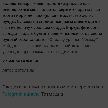
коллективлары – яшь, дәртле җырчылар һәм
биючеләр чыгышы, әлбәттә, беренче чиратта янып
торган йөрәкле яшь-җилкәнчеккә матур бүләк
булды. Бу вакытта стадионның алгы өлешендә дә
чын күңел ачу чаралары барды. Биредә фотозона
эшләде – теләге булган һәркем истәлеккә, өстәвенә
бушлай сурәткә төште. “
Очрашу урыны |Урыссу”
мәйданчыгы активистлары исә район халкына
үзенең ял программасын тәкъдим итте.
Ильмира ГАЛИЕВА
Автор фотолары
Следите за самым важным и интересным в
Telegram-канале
Татмедиа