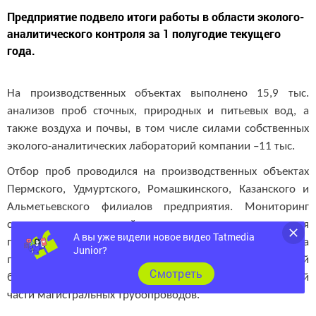
Предприятие подвело итоги работы в области эколого-
аналитического контроля за 1 полугодие текущего
года.
На производственных объектах выполнено 15,9 тыс.
анализов проб сточных, природных и питьевых вод, а
также воздуха и почвы, в том числе силами собственных
эколого-аналитических лабораторий компании –11 тыс.
Отбор проб проводился на производственных объектах
Пермского, Удмуртского, Ромашкинского, Казанского и
Альметьевского филиалов предприятия. Мониторинг
состояния окружающей среды в зоне расположения
А вы уже видели новое видео Tatmedia
производственной инфраструктуры выполняется на
Junior?
постоянной основе для подтверждения экологической
Cмотреть
безопасности работы площадочных объектов и линейной
части магистральных трубопроводов.