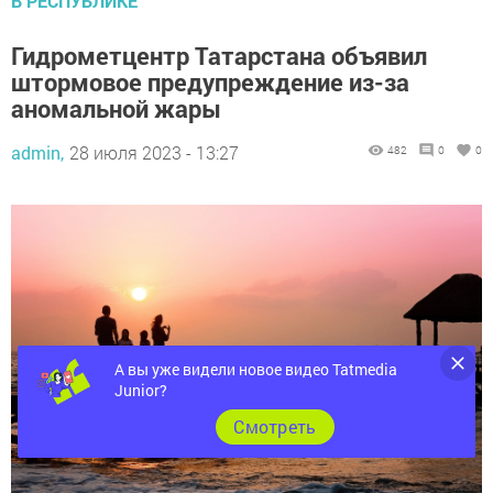
В РЕСПУБЛИКЕ
Гидрометцентр Татарстана объявил
штормовое предупреждение из-за
аномальной жары
admin,
28 июля 2023 - 13:27
482
0
0
А вы уже видели новое видео Tatmedia
Junior?
Cмотреть