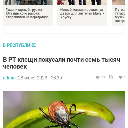
Гуманитарный груз из
Новый магазин распахнул
Путешес
Ютазинского района
двери для жителей Малых
Татарст
отправился на передовую
Уруссу
музей п
пятерых
В РЕСПУБЛИКЕ
В РТ клещи покусали почти семь тысяч
человек
admin,
28 июля 2023 - 13:39
612
0
0