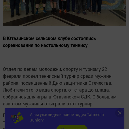
В Ютазинском сельском клубе состоялись
соревнования по настольному теннису
Отдел по делам молодежи, спорту и туризму 22
февраля провел теннисный турнир среди мужчин
района, посвященный Дню защитника Отечества.
Любители этого вида спорта, от стара до млада,
собрались для игры в Ютазинском СДК. С большим
азартом мужчины отыграли этот турнир.
А вы уже видели новое видео Tatmedia
Победители первенства района по настольному
Junior?
теннису были определены в двух возрастных
категориях. Мужчины до 35 лет: первое место - Раиль