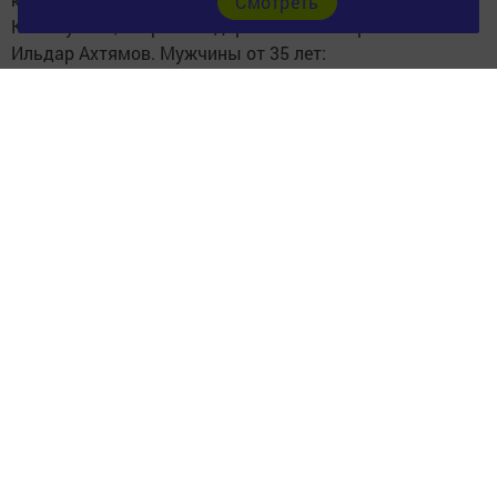
Cмотреть
Калимуллин, второе - Айдар Солтанов и третье место
Ильдар Ахтямов. Мужчины от 35 лет:
первое место Рашид Салиев, второе место Михаил
Квашнин, третье место Рафкат Фаррахов.
Все победители были награждены грамотами,
медалями и памятными подарками.
Следите за самым важным и интересным в
Telegram-канале
Татмедиа
Читайте новости Татарстана в
национальном мессенджере MАХ:
https://max.ru/tatmedia