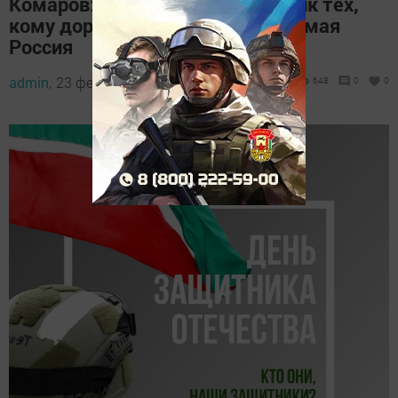
Комаров: 23 Февраля — праздник тех,
кому дорога сильная и независимая
Россия
admin,
23 февраля 2023 - 14:22
648
0
0