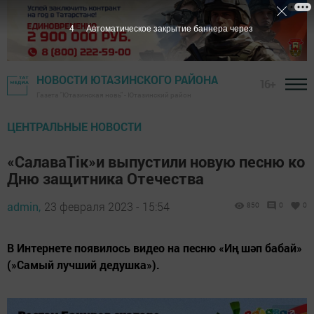
3
Автоматическое закрытие баннера через
НОВОСТИ ЮТАЗИНСКОГО РАЙОНА
16+
Газета "Ютазинская новь" - Ютазинский район
ЦЕНТРАЛЬНЫЕ НОВОСТИ
«СалаваТік»и выпустили новую песню ко
Дню защитника Отечества
admin,
23 февраля 2023 - 15:54
850
0
0
В Интернете появилось видео на песню «Иң шәп бабай»
(»Самый лучший дедушка»).