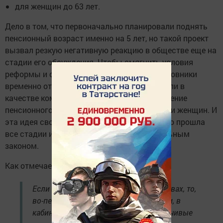
для женщин до 63 лет.
Дело в том, что первоначально планировали поднять
пенсионный возраст именно на 5 лет, но такой проект
вызвал резкую негативную реакцию в обществе еще на
стадии его обсуждения. Чтобы смягчить условия
реформы и снизить градус напряжения чиновники
временно отказались от этой идеи и выбрали в
качестве компромиссного варианта увеличение
пенсионного возраста на 5 лет для мужчин и женщин. И
эта идея свободно и относительно спокойно прошла
все стадии и в итоге стала новым федеральным
законом.
Как отмечает экономист:
Если говорить о ближайших инициативах, то,
во-первых, сейчас в коридорах власти, в
кабинетах «единороссов» ходят устойчивые