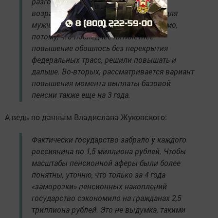
разговоры о повышении пенсионного
возраста еще на три года — до 68 лет для
мужчин и до 63 лет для женщин. Видимо,
потому, что последнее пятилетнее
повышение обошлось без перекрытия
федеральных трасс, решили повышать и
дальше. Во-вторых, рассматривается вариант
повышения момента выплаты базовой
пенсии также еще на 3 года.
А ведь по данным Владислава Жуковского:
Фактически государство забрало у каждого
россиянина по 1,5 миллиона рублей. Чтобы
масштабы пенсионной аферы были более
понятны, уточню, что только за 4 года
«заморозки» пенсионных накоплений
государство сэкономило на гражданах 2,5
триллиона рублей. Это не выдумка, такими