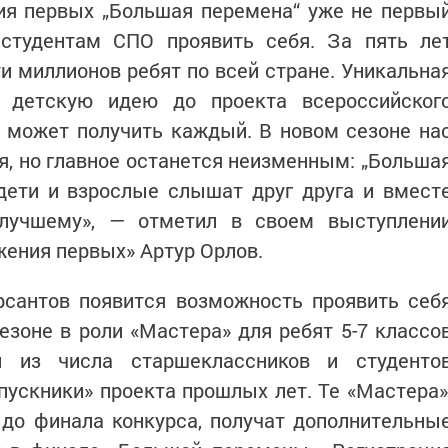
ия первых „Большая перемена“ уже не первы
студентам СПО проявить себя. За пять ле
и миллионов ребят по всей стране. Уникальна
ь детскую идею до проекта всероссийског
 может получить каждый. В новом сезоне на
, но главное останется неизменным: „Больша
 дети и взрослые слышат друг друга и вмест
лучшему», — отметил в своем выступлени
ения первых» Артур Орлов.
рсантов появится возможность проявить себ
езоне в роли «Мастера» для ребят 5-7 классо
и из числа старшеклассников и студенто
пускники» проекта прошлых лет. Те «Мастера»
до финала конкурса, получат дополнительны