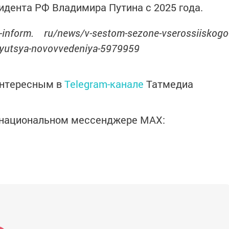
дента РФ Владимира Путина с 2025 года.
inform. ru/news/v-sestom-sezone-vserossiiskogo
ayutsya-novovvedeniya-5979959
интересным в
Telegram-канале
Татмедиа
в национальном мессенджере MАХ: