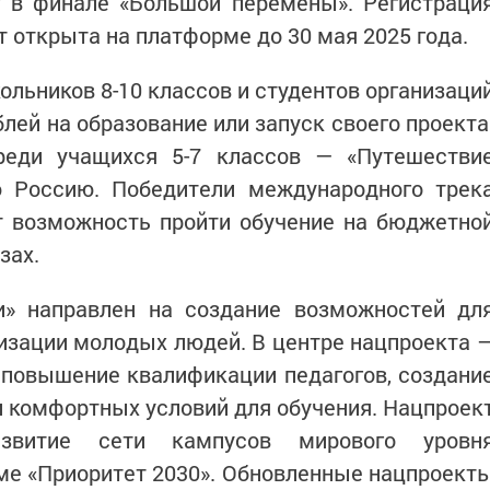
г в финале «Большой перемены». Регистраци
т открыта на платформе до 30 мая 2025 года.
ольников 8-10 классов и студентов организаци
лей на образование или запуск своего проекта
реди учащихся 5-7 классов — «Путешестви
 Россию. Победители международного трек
т возможность пройти обучение на бюджетно
зах.
» направлен на создание возможностей дл
изации молодых людей. В центре нацпроекта 
 повышение квалификации педагогов, создани
 комфортных условий для обучения. Нацпроек
азвитие сети кампусов мирового уровн
ме «Приоритет 2030». Обновленные нацпроект