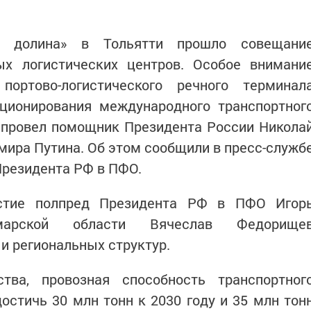
я долина» в Тольятти прошло совещани
х логистических центров. Особое внимани
портово-логистического речного терминал
кционирования международного транспортног
у провел помощник Президента России Никола
ира Путина. Об этом сообщили в пресс-служб
Президента РФ в ПФО.
астие полпред Президента РФ в ПФО Игор
марской области Вячеслав Федорище
и региональных структур.
тва, провозная способность транспортног
остичь 30 млн тонн к 2030 году и 35 млн тон