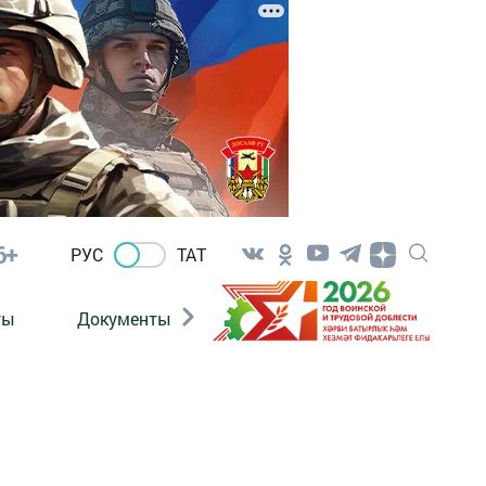
6+
РУС
ТАТ
ты
Документы
Патриотизм
Антитерро