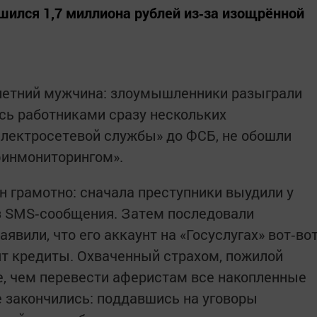
ился 1,7 миллиона рублей из‑за изощрённой
летний мужчина: злоумышленники разыграли
сь работниками сразу нескольких
Электросетевой службы» до ФСБ, не обошли
сфинмониторингом».
 грамотно: сначала преступники выудили у
з SMS‑сообщения. Затем последовали
явили, что его аккаунт на «Госуслугах» вот‑во
ят кредиты. Охваченный страхом, пожилой
е, чем перевести аферистам все накопленные
е закончились: поддавшись на уговоры