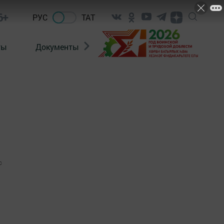
6+
РУС
ТАТ
ты
Документы
Патриотизм
Антитерро
0