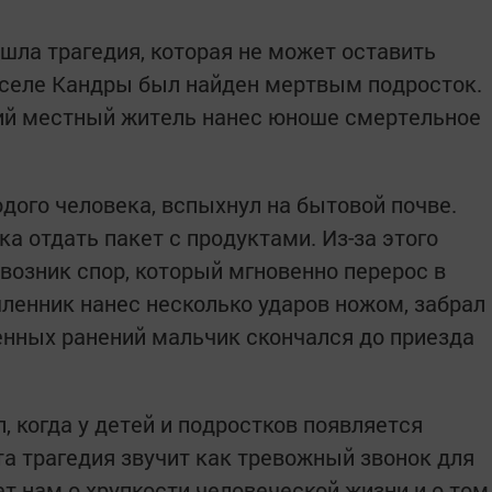
шла трагедия, которая не может оставить
 селе Кандры был найден мертвым подросток.
ний местный житель нанес юноше смертельное
дого человека, вспыхнул на бытовой почве.
ка отдать пакет с продуктами. Из-за этого
возник спор, который мгновенно перерос в
енник нанес несколько ударов ножом, забрал
енных ранений мальчик скончался до приезда
, когда у детей и подростков появляется
та трагедия звучит как тревожный звонок для
т нам о хрупкости человеческой жизни и о том