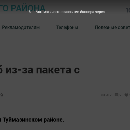
ГО РАЙОНА
1
5
Автоматическое закрытие баннера через
Рекламодателям
Телефоны
Полезные сове
 из-за пакета с
09
310
0
м Туймазинском районе.