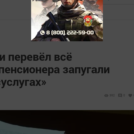
и перевёл всё
пенсионера запугали
услугах»
362
0