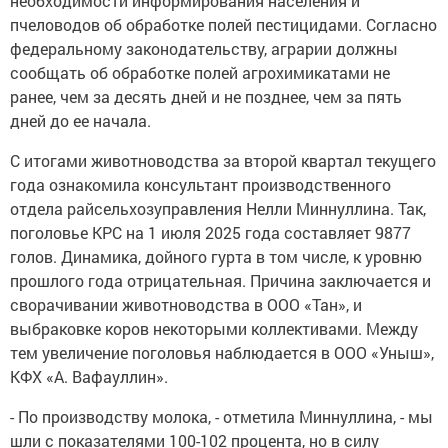
необходимости информирования населения и
пчеловодов об обработке полей пестицидами. Согласно
федеральному законодательству, аграрии должны
сообщать об обработке полей агрохимикатами не
ранее, чем за десять дней и не позднее, чем за пять
дней до ее начала.
С итогами животноводства за второй квартал текущего
года ознакомила консультант производственного
отдела райсельхозуправления Нелли Миннуллина. Так,
поголовье КРС на 1 июля 2025 года составляет 9877
голов. Динамика, дойного гурта в том числе, к уровню
прошлого года отрицательная. Причина заключается и
сворачивании животноводства в ООО «Тан», и
выбраковке коров некоторыми коллективами. Между
тем увеличение поголовья наблюдается в ООО «Уныш»,
КФХ «А. Вафауллин».
- По производству молока, - отметила Миннуллина, - мы
шли с показателями 100-102 процента, но в силу