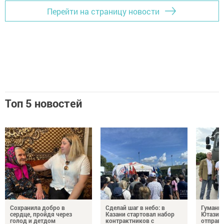
Перейти на страницу новости
Топ 5 новостей
Сохранила добро в
Сделай шаг в небо: в
Гуманит
сердце, пройдя через
Казани стартовал набор
Ютазинс
голод и детдом
контрактников с
отправи