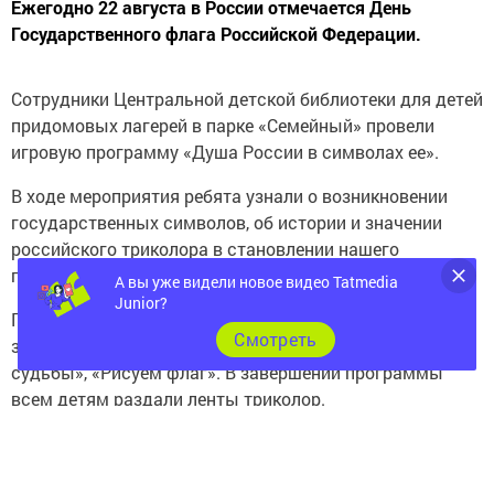
Ежегодно 22 августа в России отмечается День
Государственного флага Российской Федерации.
Сотрудники Центральной детской библиотеки для детей
придомовых лагерей в парке «Семейный» провели
игровую программу «Душа России в символах ее».
В ходе мероприятия ребята узнали о возникновении
государственных символов, об истории и значении
российского триколора в становлении нашего
государства.
А вы уже видели новое видео Tatmedia
Junior?
Приняли участие в викторине, выполняли игровые
Cмотреть
задания «Единство», «Три цвета — словно линии
судьбы», «Рисуем флаг». В завершении программы
всем детям раздали ленты триколор.
Следите за самым важным и интересным в