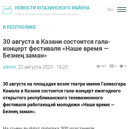
НОВОСТИ ЮТАЗИНСКОГО РАЙОНА
16+
Газета "Ютазинская новь" - Ютазинский район
В РЕСПУБЛИКЕ
30 августа в Казани состоится гала-
концерт фестиваля «Наше время —
Безнең заман»
admin,
22 августа 2023 - 16:20
367
0
0
30 августа на площадке возле театра имени Галиасгара
Камала в Казани состоится гала-концерт ежегодного
открытого республиканского телевизионного
фестиваля работающей молодежи «Наше время —
Безнең заман».
На сцену выйдут порядка 300 участников