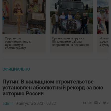
Уруссинцы
Гуманитарный груз из
Новый м
соприкоснулись к
Ютазинского района
двери 
духовному и
отправился на передовую
Уруссу
космическому
ОФИЦИАЛЬНО
Путин: В жилищном строительстве
установлен абсолютный рекорд за всю
историю России
admin,
9 августа 2023 - 08:22
476
0
0