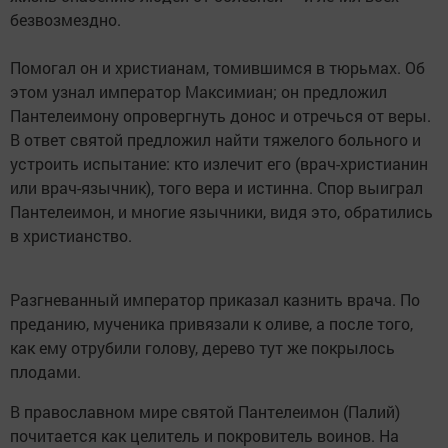
безвозмездно.
Помогал он и христианам, томившимся в тюрьмах. Об
этом узнал император Максимиан; он предложил
Пантелеимону опровергнуть донос и отречься от веры.
В ответ святой предложил найти тяжелого больного и
устроить испытание: кто излечит его (врач-христианин
или врач-язычник), того вера и истинна. Спор выиграл
Пантелеимон, и многие язычники, видя это, обратились
в христианство.
Разгневанный император приказал казнить врача. По
преданию, мученика привязали к оливе, а после того,
как ему отрубили голову, дерево тут же покрылось
плодами.
В православном мире святой Пантелеимон (Палий)
почитается как целитель и покровитель воинов. На