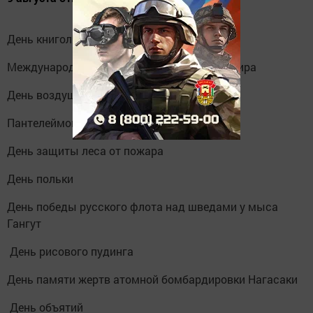
День книголюбов
Международный день коренных народов мира
День воздушных поцелуев
Пантелеймон Целитель
День защиты леса от пожара
День польки
День победы русского флота над шведами у мыса
Гангут
День рисового пудинга
День памяти жертв атомной бомбардировки Нагасаки
День объятий