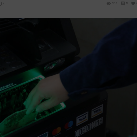
07
354
0