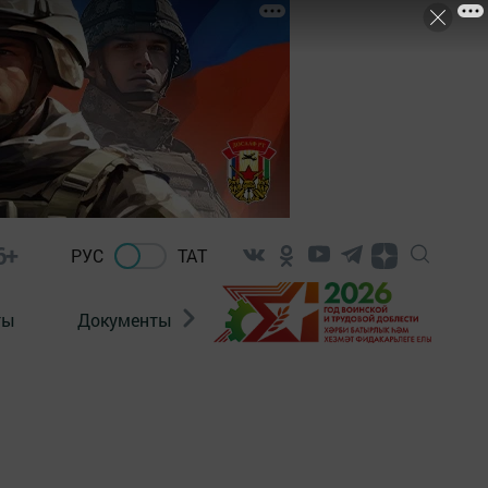
6+
РУС
ТАТ
ты
Документы
Патриотизм
Антитерро