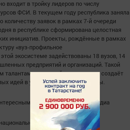
но входит в тройку лидеров по числу
курсов ФСИ. В текущем году республика заняла
о количеству заявок в рамках 7‑й очереди
годня в республике сформирована целостная
ких инициатив. Проекты, рождённые в рамках
уктуру «вуз‑профильное
 этой экосистеме задействованы 18 вузов, 14
шленных предприятий и организаций. Такой
м талантам стартовый капитал — он создаёт
лых идей в успешные бизнес‑проекты.
интересным в
Telegram-канале
Татмедиа
в национальном мессенджере MАХ: