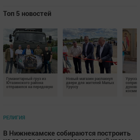
Топ 5 новостей
Гуманитарный груз из
Новый магазин распахнул
Урусси
Ютазинского района
двери для жителей Малых
соприко
отправился на передовую
Уруссу
духовн
космич
РЕЛИГИЯ
В Нижнекамске собираются построить