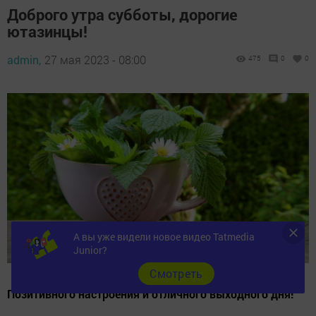
Доброго утра субботы, дорогие
ютазинцы!
admin,
27 мая 2023 - 08:00
475
0
0
А вы уже видели новое видео Tatmedia
Junior?
Cмотреть
Позитивного настроения и отличного выходного дня!