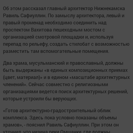
Об этом рассказал главный архитектор Нижнекамска
Равиль Сафиуллин. По замыслу архитектора, левый и
правый променад необходимо соединить над
проспектом Вахитова пешеходным мостом с
организацией смотровой площадки и, используя
перепад по рельефу, создать стилобат с возможностью
разместить там вспомогательные помещения.
Два храма, мусульманский и православный, должны
быть выдержаны «в единых композиционных приемах
(цвет, материал)» и в едином «масштабе архитектурных
членений». Сейчас совместно с религиозными
организациями ведется поиск архитектурных решений,
которые устроили бы верующих.
«Готов архитектурно-градостроительный облик
комплекса. Здесь пока условно показаны объемы
храмов», - пояснил Равиль Сафиуллин. При этом он
уточнил, что низина реки Омшанки, где должны