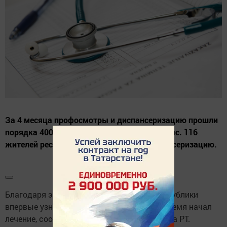
За 4 месяца профосмотры и диспансеризацию прошли
порядка 400 тыс. татарстанцев, еще 118 тыс. 116
жителей республики – углубленную диспансеризацию.
Благодаря этому каждый 15-й жители республики
впервые узнал о своем заболевании и вовремя начал
лечение, сообщает пресс-служба Минздрава РТ.