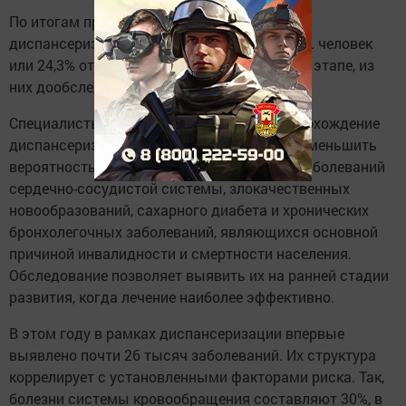
По итогам профосмотров на второй этап
диспансеризации направили около 100 тыс. человек
или 24,3% от числа осмотренных на первом этапе, из
них дообследование завершили 77%.
Специалисты отмечают, что регулярное прохождение
диспансеризации позволяет значительно уменьшить
вероятность развития наиболее опасных заболеваний
сердечно-сосудистой системы, злокачественных
новообразований, сахарного диабета и хронических
бронхолегочных заболеваний, являющихся основной
причиной инвалидности и смертности населения.
Обследование позволяет выявить их на ранней стадии
развития, когда лечение наиболее эффективно.
В этом году в рамках диспансеризации впервые
выявлено почти 26 тысяч заболеваний. Их структура
коррелирует с установленными факторами риска. Так,
болезни системы кровообращения составляют 30%, в