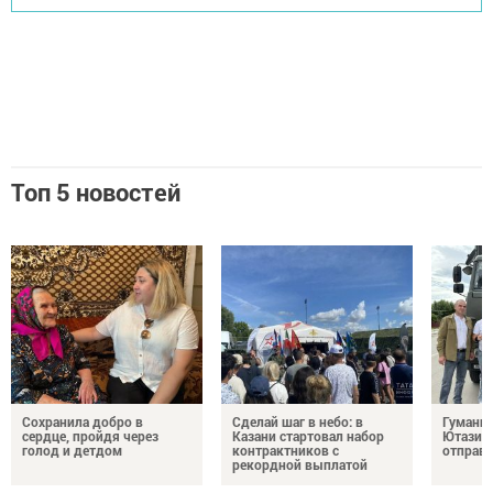
Топ 5 новостей
Сохранила добро в
Сделай шаг в небо: в
Гуманит
сердце, пройдя через
Казани стартовал набор
Ютазинс
голод и детдом
контрактников с
отправи
рекордной выплатой