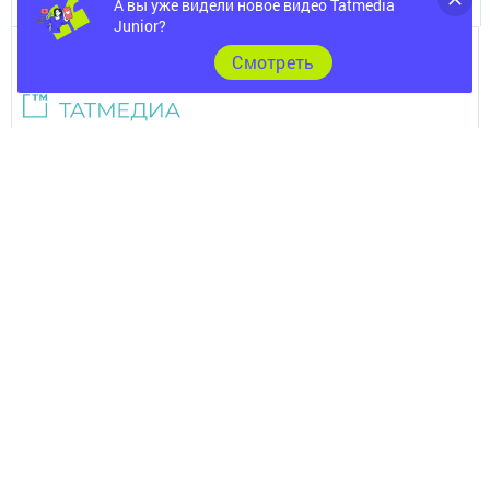
А вы уже видели новое видео Tatmedia
Junior?
Cмотреть
Телефон АО «ТАТМЕДИА»:
(843) 222 09 84
16+
© 2011 - 2026. Ютазы таны (Ютазинская новь). Все права защищены.
© ТАТМЕДИА. Все материалы, размещенные на сайте, защищены
законом.
Перепечатка, воспроизведение и распространение в любом объеме
информации,
размещенной на сайте, возможна только с письменного согласия
редакций СМИ.
При поддержке Республиканского агентства по печати и массовым
коммуникациям.
Наименование СМИ: Ютазы таны (Ютазинская новь)
№ свидетельства о регистрации СМИ, дата: ЭЛ № ФС 77 - 90166 от
07.10.2025
выдано Федеральной службой по надзору в сфере связи,