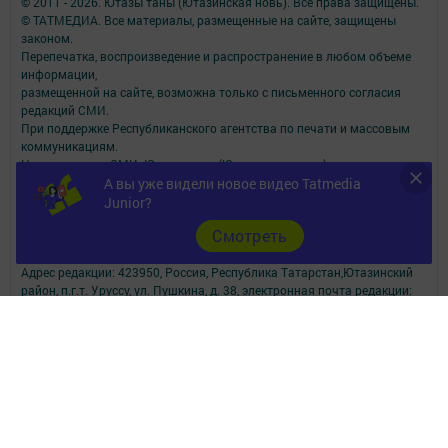
© 2011 - 2026. Ютазы таны (Ютазинская новь). Все права защищены.
© ТАТМЕДИА. Все материалы, размещенные на сайте, защищены
законом.
Перепечатка, воспроизведение и распространение в любом объеме
информации,
размещенной на сайте, возможна только с письменного согласия
редакций СМИ.
При поддержке Республиканского агентства по печати и массовым
коммуникациям.
Наименование СМИ: Ютазы таны (Ютазинская новь)
А вы уже видели новое видео Tatmedia
№ свидетельства о регистрации СМИ, дата: ЭЛ № ФС 77 - 90166 от
07.10.2025
Junior?
выдано Федеральной службой по надзору в сфере связи,
Cмотреть
информационных технологий и массовых коммуникаций
ФИО главного редактора: Давлетбаева Юлия Рамазановна
Адрес редакции: 423950, Россия, Республика Татарстан,Ютазинский
район, п.г.т. Уруссу, ул. Пушкина, д. 38, электронная почта редакции:
utazinka@list.ru
Телефон редакции: 2-76-65
О фактах коррупции сообщайте на e-mail: utazinka@list.ru
Учредитель СМИ: АО «ТАТМЕДИА»
Антикоррупционная политика
АО «ТАТМЕДИА» использует «cookie»
для персонализации сервисов и
удобства пользователей сайтом.