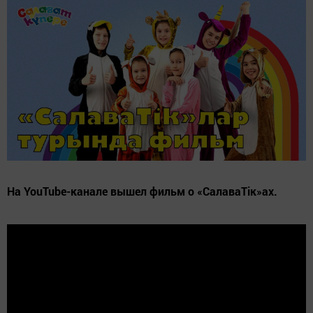
На YouTube-канале вышел фильм о «СалаваTік»ах.