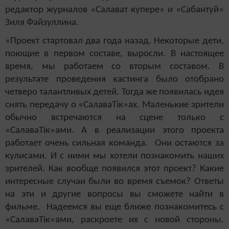
редактор журналов «Салават купере» и «Сабантуй»
Зиля Файзуллина.
«Проект стартовал два года назад. Некоторые дети,
поющие в первом составе, выросли. В настоящее
время, мы работаем со вторым составом. В
результате проведения кастинга было отобрано
четверо талантливых детей. Тогда же появилась идея
снять передачу о «Салава
T
ік»ах. Маленькие зрители
обычно встречаются на сцене только с
«Салава
T
ік»ами. А в реализации этого проекта
работает очень сильная команда. Они остаются за
кулисами. И с ними мы хотели познакомить наших
зрителей. Как вообще появился этот проект? Какие
интересные случаи были во время съемок? Ответы
на эти и другие вопросы вы сможете найти в
фильме. Надеемся вы еще ближе познакомитесь с
«СалаваTік»ами, раскроете их с новой стороны.