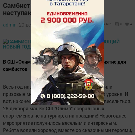
Самбисты района отметили
наступающий Новый год
admin,
29 декабря 2022 - 15:03
695
0
4
В СШ «Олимп» прошло праздничное мероприятие для
самбистов
Весь год наши самбисты старались, привозили
призовые места с соревнований различного уровня. И
вот, наконец наступила пора отдохнуть и повеселиться.
28 декабря манеж СШ "Олимп" собрал юных
спортсменов не на турнир, а на праздник! Новогоднее
мероприятие получилось веселым и интересным.
Ребята водили хоровод вместе со сказочными героями,