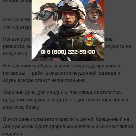
Нельзя легко одеваться, если с утра низкая
температура — рискуете заболеть.
Нельзя ругаться, устраивать конфликты, сцены
ревности, выяснять отношения — помириться долго не
получится.
Нельзя чинить обувь, зашивать одежду, пришивать
пуговицы — работа окажется неудачной, одежда и
обувь вскоре станут непригодными.
Хороший день для свадьбы, помолвки, сватовства,
предложения руки и сердца — к долгим отношениям и
крепкому браку.
В этот день полагается крестить детей. Крещённый на
Анну ребёнок будет здоровым, крепким и со счастливой
судьбой.