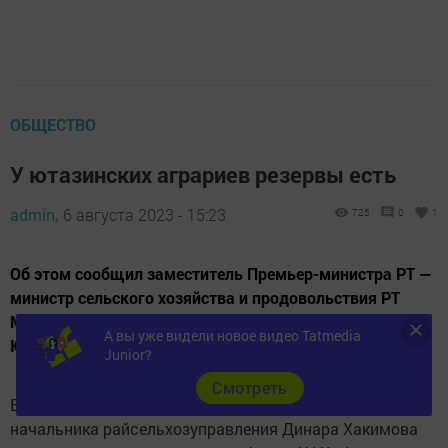
ОБЩЕСТВО
У ютазинских аграриев резервы есть
admin,
6 августа 2023 - 15:23
725
0
1
Об этом сообщил заместитель Премьер-министра РТ —
министр сельского хозяйства и продовольствия РТ
Марат Зяббаров во время сегодняшнего посещения
А вы уже видели новое видео Tatmedia
Ютазинского района с рабочим визитом.
Junior?
Cмотреть
В сопровождении главы района Аяза Шафигуллина и
начальника райсельхозуправления Динара Хакимова