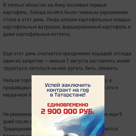
В теплых областях на Анну поспевал первый
картофель. Блюда из него были главным украшением
стола в этот день. Люди делали картофельные оладьи,
картофельные ватрушки, фаршированный картофель и
даже картофельные котлеты.
Еще этот день считается праздником лошадей, отсюда
один из запретов — нельзя 7 августа заставлять коней
трудиться, кататься на них, ругать, бить, обижать.
Нельзя торговаться, стараясь занизить цену, а
продавцам напротив, — завышать цену. Всё это к
неудачной покупке или к плохим продажам.
Не рекомендуется есть мясные блюда, иначе еще 9
дней после этого будете страдать животом.
Традиционными и предпочтительными являются
блюда из картошки.