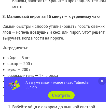
банкам, закатайте. Храните в прохладном тёмном
месте.
3. Малиновый пирог за 15 минут — к утреннему чаю
Самый быстрый способ утилизировать горсть свежих
ягод — испечь воздушный кекс или пирог. Этот рецепт
выручает, когда гости на пороге.
Ингредиенты:
яйца — 3 шт.
сахар — 200 г
мука — 200 г
разрыхлитель — 1 ч. ложка
сливочное масло (растопленное) — 100 г
А вы уже видели новое видео Tatmedia
малина свежая (или замороженная) — 200 г
Junior?
Cмотреть
Приготовление:
Взбейте яйца с сахаром до пышной светлой