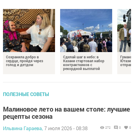
Сохранила добро в
Сделай шаг в небо: в
Гуманит
сердце, пройдя через
Казани стартовал набор
Ютазинс
голод и детдом
контрактников с
отправи
рекордной выплатой
ПОЛЕЗНЫЕ СОВЕТЫ
Малиновое лето на вашем столе: лучшие
рецепты сезона
Ильвина Гараева,
7 июля 2026 - 08:38
272
0
0