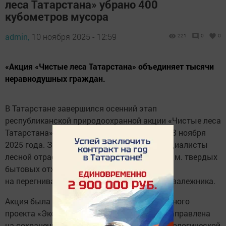
леса Татарстана» убрано 400
кубометров мусора
admin,
10 ноября 2025 - 12:59
221
0
0
«Акция «Чистые леса Татарстана» объединяет тысячи
неравнодушных граждан.
В Татарстане завершился осенний этап
республиканской природоохранной акции «Чистые леса
Татарстана», проходивший с 8 сентября по 8 ноября
2025 года. За два месяца волонтеры и специалисты
лесной отрасли собрали и вывезли 400 куб. м. твердых
бытовых отходов, а также сложили в кучи
на перегнивание 3,2 тыс. куб. м. сухостоя и валежника.
Акция была проведена в рамках национального
проекта «Экологическое благополучие» и направлена
на сохранение благоприятной санитарно-экологической