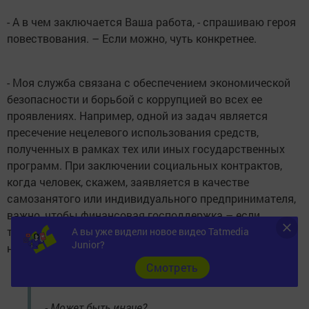
- А в чем заключается Ваша работа, - спрашиваю героя
повествования. – Если можно, чуть конкретнее.
- Моя служба связана с обеспечением экономической
безопасности и борьбой с коррупцией во всех ее
проявлениях. Например, одной из задач является
пресечение нецелевого использования средств,
полученных в рамках тех или иных государственных
программ. При заключении социальных контрактов,
когда человек, скажем, заявляется в качестве
самозанятого или индивидуального предпринимателя,
важно, чтобы финансовая господдержка – если
таковая имеет место быть - использовалась по
А вы уже видели новое видео Tatmedia
Junior?
назначению.
Cмотреть
- Может быть иначе?