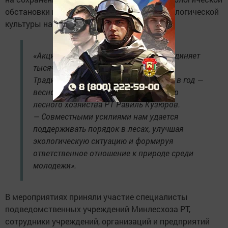
обстановки в лесах, а также повышение экологической
культуры населения.
«Акция „Чистые леса Татарстана“ объединяет
тысячи неравнодушных граждан.
Традиционно она проводится дважды в год —
весной и осенью, — рассказал министр
лесного хозяйства РТ Равиль Кузюров.
— Совместными усилиями нам удается
поддерживать порядок в лесах, улучшая
экологическую ситуацию и формируя
ответственное отношение к природе среди
молодежи».
В мероприятиях приняли участие специалисты
подведомственных учреждений Минлесхоза РТ,
сотрудники учреждений, организаций и предприятий