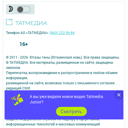
Телефон АО «ТАТМЕДИА»:
(843) 222 09 84
16+
© 2011 - 2026. Ютазы таны (Ютазинская новь). Все права защищены.
© ТАТМЕДИА. Все материалы, размещенные на сайте, защищены
законом.
Перепечатка, воспроизведение и распространение в любом объеме
информации,
размещенной на сайте, возможна только с письменного согласия
редакций СМИ.
При поддержке Республиканского агентства по печати и массовым
А вы уже видели новое видео Tatmedia
коммуникациям.
Junior?
Наименование СМИ: Ютазы таны (Ютазинская новь)
№ свидетельства о регистрации СМИ, дата: ЭЛ № ФС 77 - 90166 от
Cмотреть
07.10.2025
выдано Федеральной службой по надзору в сфере связи,
информационных технологий и массовых коммуникаций