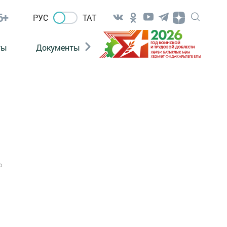
6+
РУС
ТАТ
ты
Документы
Патриотизм
Антитерро
0