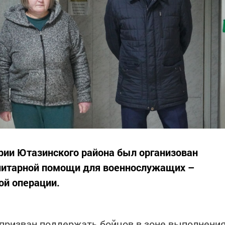
рии Ютазинского района был организован
анитарной помощи для военнослужащих –
ой операции.
призван поддержать бойцов в зоне выполнени