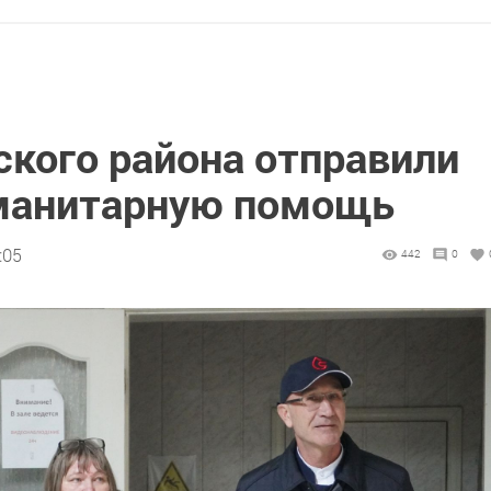
кого района отправили
манитарную помощь
:05
442
0