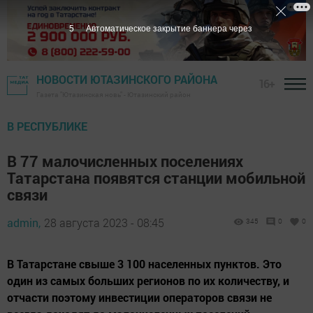
4
Автоматическое закрытие баннера через
НОВОСТИ ЮТАЗИНСКОГО РАЙОНА
16+
Газета "Ютазинская новь" - Ютазинский район
В РЕСПУБЛИКЕ
В 77 малочисленных поселениях
Татарстана появятся станции мобильной
связи
admin,
28 августа 2023 - 08:45
345
0
0
В Татарстане свыше 3 100 населенных пунктов. Это
один из самых больших регионов по их количеству, и
отчасти поэтому инвестиции операторов связи не