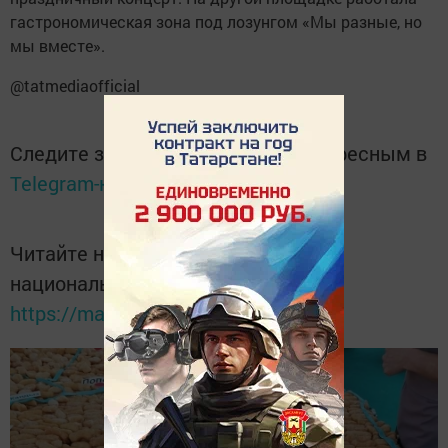
гастрономическая зона под лозунгом «Мы разные, но
мы вместе».
@tatmediaofficial
Следите за самым важным и интересным в
Telegram-канале
Татмедиа
Читайте новости Татарстана в
национальном мессенджере MАХ:
https://max.ru/tatmedia