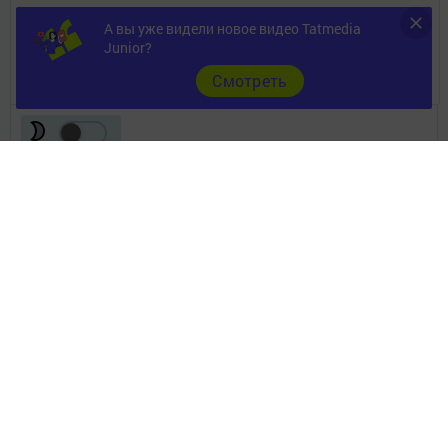
Документы
А вы уже видели новое видео Tatmedia
Junior?
Разное
Cмотреть
Телефон АО «ТАТМЕДИА»:
(843) 222 09 84
16+
© 2011 - 2026. Ютазы таны (Ютазинская новь). Все права защищены.
© ТАТМЕДИА. Все материалы, размещенные на сайте, защищены
законом.
Перепечатка, воспроизведение и распространение в любом объеме
информации,
размещенной на сайте, возможна только с письменного согласия
редакций СМИ.
При поддержке Республиканского агентства по печати и массовым
коммуникациям.