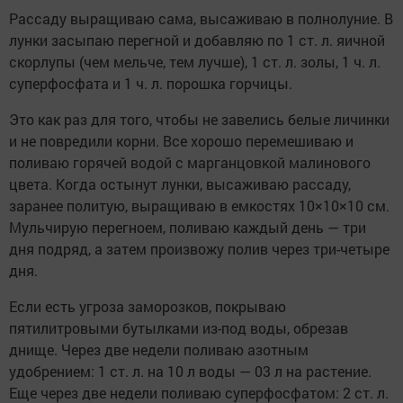
Рассаду выращиваю сама, высаживаю в полнолуние. В
лунки засыпаю перегной и добавляю по 1 ст. л. яичной
скорлупы (чем мельче, тем лучше), 1 ст. л. золы, 1 ч. л.
суперфосфата и 1 ч. л. порошка горчицы.
Это как раз для того, чтобы не завелись белые личинки
и не повредили корни. Все хорошо перемешиваю и
поливаю горячей водой с марганцовкой малинового
цвета. Когда остынут лунки, высаживаю рассаду,
заранее политую, выращиваю в емкостях 10×10×10 см.
Мульчирую перегноем, поливаю каждый день — три
дня подряд, а затем произвожу полив через три-четыре
дня.
Если есть угроза заморозков, покрываю
пятилитровыми бутылками из-под воды, обрезав
днище. Через две недели поливаю азотным
удобрением: 1 ст. л. на 10 л воды — 03 л на растение.
Еще через две недели поливаю суперфосфатом: 2 ст. л.