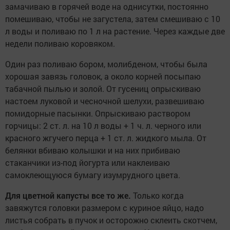
замачиваю в горячей воде на однисутки, постоянно
помешиваю, чтобы не загустела, затем смешиваю с 10
л воды и поливаю по 1 л на растение. Через каждые две
недели поливаю коровяком.
Один раз поливаю бором, молибденом, чтобы была
хорошая завязь головок, а около корней посыпаю
табачной пылью и золой. От гусениц опрыскиваю
настоем луковой и чесночной шелухи, развешиваю
помидорные пасынки. Опрыскиваю раствором
горчицы: 2 ст. л. на 10 л воды + 1 ч. л. черного или
красного жгучего перца + 1 ст. л. жидкого мыла. От
белянки вбиваю колышки и на них прибиваю
стаканчики из-под йогурта или наклеиваю
самоклеющуюся бумагу изумрудного цвета.
Для цветной капусты все то же.
Только когда
завяжутся головки размером с куриное яйцо, надо
листья собрать в пучок и осторожно склеить скотчем,